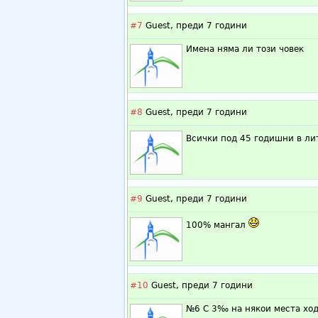
#7
Guest,
преди 7 години
Имена няма ли този човек
#8
Guest,
преди 7 години
Всички под 45 годишни в лит
#9
Guest,
преди 7 години
100% мангал
#10
Guest,
преди 7 години
№6 С 3‰ на някои места ход