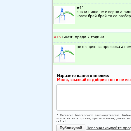
#11
значи нищо не е верно а пиш
човек брей брей то са разбере
#15
Guest,
преди 7 години
не е спрян за проверка а пом
Изразете вашето мнение:
Моля, спазвайте добрия тон и не из
*
Съгласно българското законодателство,
botev
компетентните органи, при поискване, данни за
сайта!
Персонализирайте про