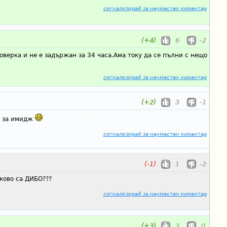
сигнализирай за неуместен коментар
(+4)
6
-2
роверка и не е задържан за 34 часа.Ама току да се пълни с нещо
сигнализирай за неуместен коментар
(+2)
3
-1
а за имидж
сигнализирай за неуместен коментар
(-1)
1
-2
ково са ДИБО???
сигнализирай за неуместен коментар
(+3)
3
0