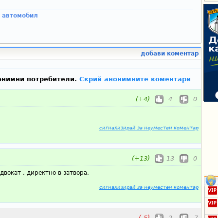
в автомобил
добави коментар
онимни потребители.
Скрий анонимните коментари
(+4)
4
0
сигнализирай за неуместен коментар
(+13)
13
0
двокат , директно в затвора.
сигнализирай за неуместен коментар
(-5)
2
-7