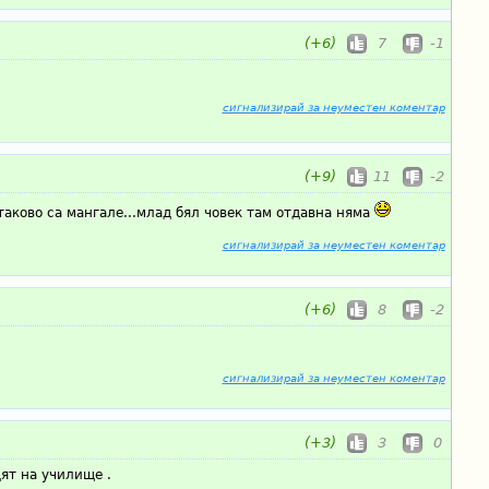
(+6)
7
-1
сигнализирай за неуместен коментар
(+9)
11
-2
аково са мангале...млад бял човек там отдавна няма
сигнализирай за неуместен коментар
(+6)
8
-2
сигнализирай за неуместен коментар
(+3)
3
0
ят на училище .