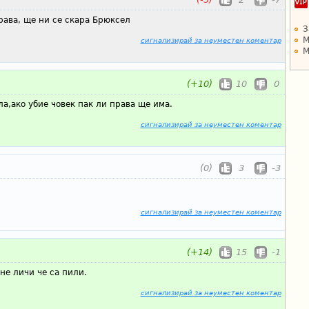
ава, ще ни се скара Брюксел
З
М
сигнализирай за неуместен коментар
М
(+10)
10
0
а,ако убие човек пак ли права ще има.
сигнализирай за неуместен коментар
(0)
3
-3
сигнализирай за неуместен коментар
(+14)
15
-1
не личи че са пили.
сигнализирай за неуместен коментар