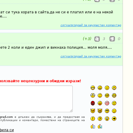
ат си тука хората в сайта,да не си е платил или е на некой
....
сигнализирай за неуместен коментар
(+3)
3
0
ете 2 коли и един джип и викнаха полиция... моля моля....
сигнализирай за неуместен коментар
ползвайте нецензурни и обидни изрази!
grad.com
е длъжен да съхранява, и да предоставя на
 публикации и коментари, поместени на страниците на
фила си