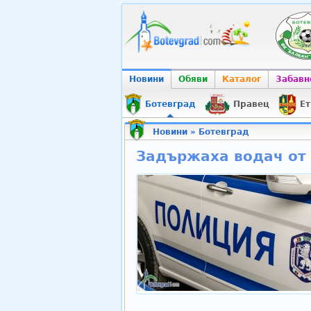
Новини
Обяви
Каталог
Забавн
Ботевград
Правец
Ет
Новини
»
Ботевград
Задържаха водач от 