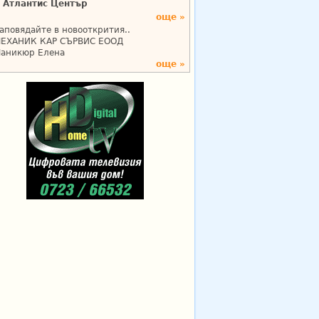
Атлантис Център
още »
аповядайте в новооткрития..
ЕХАНИК КАР СЪРВИС ЕООД
аникюр Елена
още »