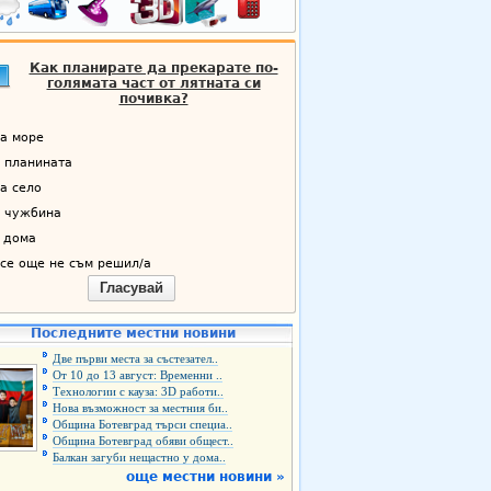
Как планирате да прекарате по-
голямата част от лятната си
почивка?
а море
 планината
а село
 чужбина
 дома
се още не съм решил/а
Гласувай
Последните местни новини
Две първи места за състезател..
От 10 до 13 август: Временни ..
Технологии с кауза: 3D работи..
Нова възможност за местния би..
Община Ботевград търси специа..
Община Ботевград обяви общест..
Балкан загуби нещастно у дома..
още местни новини »