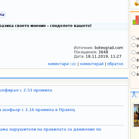
ла
разиха своето мнение - споделете вашето!
Н
В
Източник:
botevgrad.com
Посещения:
3648
Н
Дата:
18.11.2019, 11:27
В
коментари
|
коментирай
|
обратно
(15)
У
В
офирал с 2.53 промила
 шофьор с 2.16 промила в Правец
ама нарушители на правилата за движение по