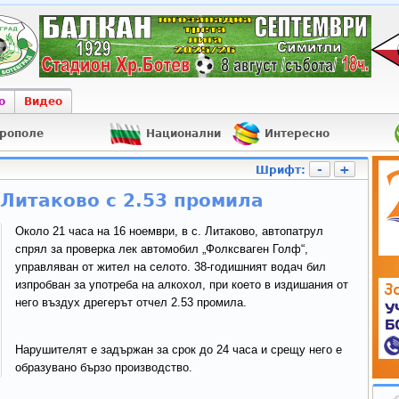
о
Видео
рополе
Национални
Интересно
-
+
Шрифт:
Литаково с 2.53 промила
Около 21 часа на 16 ноември, в с. Литаково, автопатрул
спрял за проверка лек автомобил „Фолксваген Голф“,
управляван от жител на селото. 38-годишният водач бил
изпробван за употреба на алкохол, при което в издишания от
него въздух дрегерът отчел 2.53 промила.
Нарушителят е задържан за срок до 24 часа и срещу него е
образувано бързо производство.