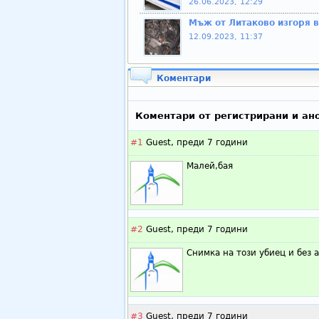
26.06.2023, 12:29
Мъж от Литаково изгоря 
12.09.2023, 11:37
Коментари
Коментари от регистрирани и ан
#1
Guest,
преди 7 години
Малей,бая
#2
Guest,
преди 7 години
Снимка на този убиец и без а
#3
Guest,
преди 7 години