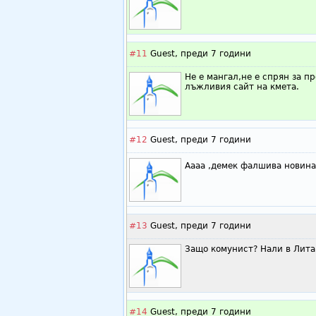
#11
Guest,
преди 7 години
Не е мангал,не е спрян за п
лъжливия сайт на кмета.
#12
Guest,
преди 7 години
Аааа ,демек фалшива новин
#13
Guest,
преди 7 години
Защо комунист? Нали в Лита
#14
Guest,
преди 7 години