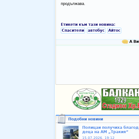
продължава.
Етикети към тази новина:
Спасители
автобус
Айтос
А Ви
Подобни новини
Полицаи получиха благода
деца на АМ „Тракия“
15.07.2026, 19:12