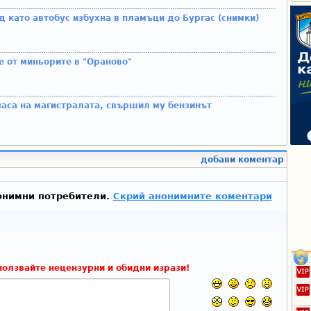
д като автобус избухна в пламъци до Бургас (снимки)
е от миньорите в "Ораново"
часа на магистралата, свършил му бензинът
добави коментар
онимни потребители.
Скрий анонимните коментари
ползвайте нецензурни и обидни изрази!