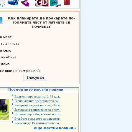
Как планирате да прекарате по-
голямата част от лятната си
почивка?
а море
 планината
а село
 чужбина
 дома
се още не съм решил/а
Гласувай
Последните местни новини
Засилени проверки на Е-79 кра..
Регионалният представител на ..
Четирима задържани след сбива..
Задържаха рецидивист за опит ..
Литаково ще събере жители и г..
В събота е първото домакинств..
Александър Везенков отново за..
още местни новини »