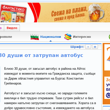
о
Видео
рополе
Национални
Интересно
-
+
Шрифт:
30 души от затрупан автобус
Близо 30 души, от закъсал автобус в района на Айтос
извеждат в момента екипите на Гражданска защита, съобщи
за Дарик областния управител на Бургас Константин
Гребенаров.
Автобусът е закъсал късно снощи, но заради големите
виелици е бил трудно откриваем. Тази сутрин рейсът е бил
намерен напълно затрупан от снегонавяванията. Хората са в
добро здравословно състояние, а извеждането на автобуса