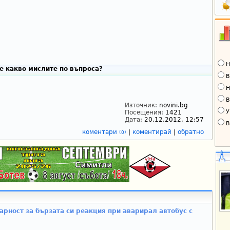
Н
е какво мислите по въпроса?
В
Н
В
Източник:
novini.bg
У
Посещения:
1421
Дата:
20.12.2012, 12:57
В
коментари
|
коментирай
|
обратно
(0)
рност за бързата си реакция при аварирал автобус с