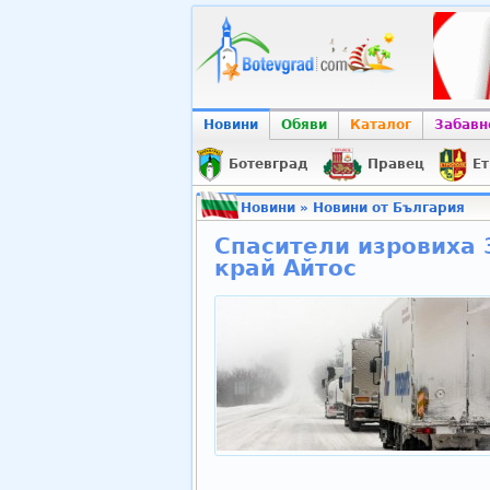
Новини
Обяви
Каталог
Забавн
Ботевград
Правец
Ет
Новини
»
Новини от България
Спасители изровиха 
край Айтос