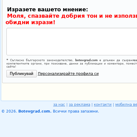
Изразете вашето мнение:
Моля, спазвайте добрия тон и не използ
обидни изрази!
*
Съгласно българското законодателство,
botevgrad.com
е длъжен да съхранява
компетентните органи, при поискване, данни за публикации и коментари, помес
сайта!
Персонализирайте профила си
за нас
|
за реклама
|
контакти
|
мобилна в
© 2026.
Botevgrad.com.
Всички права запазени.