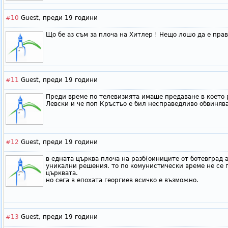
#10
Guest,
преди 19 години
Що бе аз съм за плоча на Хитлер ! Нещо лошо да е прав
#11
Guest,
преди 19 години
Преди време по телевизията имаше предаване в което р
Левски и че поп Кръстьо е бил несправедливо обвиняв
#12
Guest,
преди 19 години
в едната църква плоча на разб(оиниците от ботевград а
уникални решения. то по комунистически време не се 
църквата.
но сега в епохата георгиев всичко е възможно.
#13
Guest,
преди 19 години