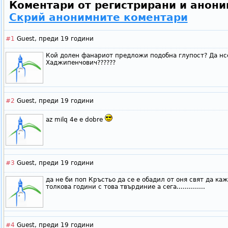
Коментари от регистрирани и анони
Скрий анонимните коментари
#1
Guest,
преди 19 години
Кой долен фанариот предложи подобна глупост? Да нс
Хаджипенчович??????
#2
Guest,
преди 19 години
az milq 4e e dobre
#3
Guest,
преди 19 години
да не би поп Кръстьо да се е обадил от оня свят да ка
толкова години с това твърдиние а сега..............
#4
Guest,
преди 19 години