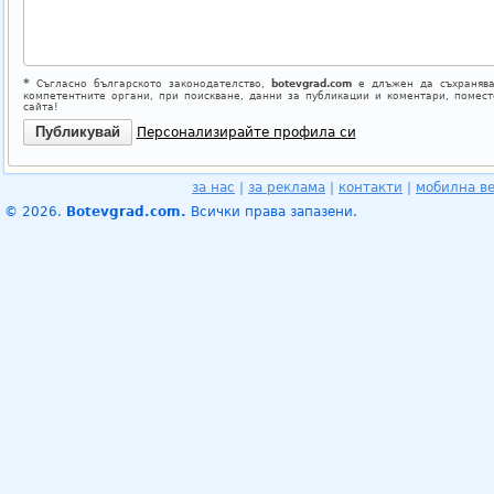
*
Съгласно българското законодателство,
botevgrad.com
е длъжен да съхранява
компетентните органи, при поискване, данни за публикации и коментари, помес
сайта!
Персонализирайте профила си
за нас
|
за реклама
|
контакти
|
мобилна в
© 2026.
Botevgrad.com.
Всички права запазени.