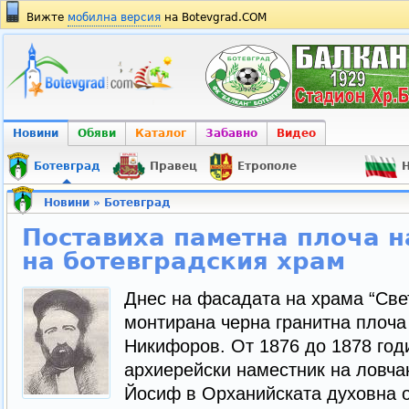
Вижте
мобилна версия
на Botevgrad.COM
Новини
Обяви
Каталог
Забавно
Видео
Ботевград
Правец
Етрополе
Н
Новини
»
Ботевград
Поставиха паметна плоча н
на ботевградския храм
Днес на фасадата на храма “Све
монтирана черна гранитна плоча
Никифоров. От 1876 до 1878 год
архиерейски наместник на ловча
Йосиф в Орханийската духовна о