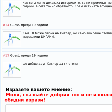
Чак сега ли го доказаха историците, та ни промиват м
години, а сега точно обратното. Кое е истината всъщно
#14
Guest,
преди 19 години
Към 10 Може плоча на Хитлер, но само ако беше стопи
миризливи ЦИГАНИ.
#15
Guest,
преди 19 години
ще дойде друг Хитлер да ги стопи
Изразете вашето мнение:
Моля, спазвайте добрия тон и не използ
обидни изрази!