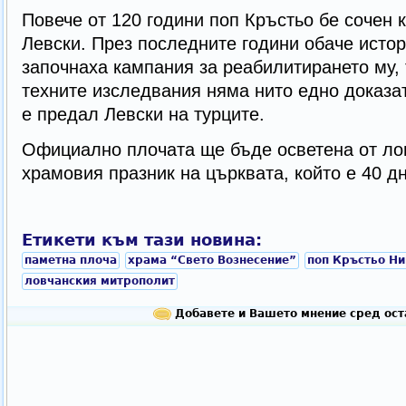
Повече от 120 години поп Кръстьо бе сочен 
Левски. През последните години обаче исто
започнаха кампания за реабилитирането му, 
техните изследвания няма нито едно доказат
е предал Левски на турците.
Официално плочата ще бъде осветена от ло
храмовия празник на църквата, който е 40 д
Етикети към тази новина:
паметна плоча
храма “Свето Вознесение”
поп Кръстьо Н
ловчанския митрополит
Добавете и Вашето мнение сред ост