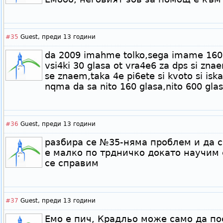
#35
Guest,
преди 13 години
da 2009 imahme tolko,sega imame 160,n
vsi4ki 30 glasa ot vra4e6 za dps si znae
se znaem,taka 4e pi6ete si kvoto si iska
nqma da sa nito 160 glasa,nito 600 gla
#36
Guest,
преди 13 години
разбира се №35-няма проблем и да с
е малко по трдничко докато научим език
се справим
#37
Guest,
преди 13 години
Емо е пич, Крадльо може само да по