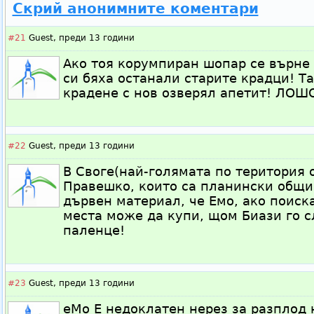
Скрий анонимните коментари
#21
Guest,
преди 13 години
Ако тоя корумпиран шопар се върне 
си бяха останали старите крадци! Т
крадене с нов озверял апетит! ЛОШ
#22
Guest,
преди 13 години
В Своге(най-голямата по територия 
Правешко, които са планински общи
дървен материал, че Емо, ако поиск
места може да купи, щом Биази го с
паленце!
#23
Guest,
преди 13 години
еМо Е недоклатен нерез за разплод 