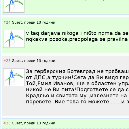
#24
Guest,
преди 13 години
v taq darjava nikoga i ni6to nqma da s
nqkakva posoka,predpolaga se pravilna
#25
Guest,
преди 13 години
За герберския Ботевград не трябваш
от ДПС,а турчин!Сега да Ви видя ге
Той,Емил Иванов, ще е областен упр
никой не Ви пита!Подгответе се да 
Крадльо и свитата му ,излезнете на
поревете..Вие това го можете.......и 
#26
Guest,
преди 13 години