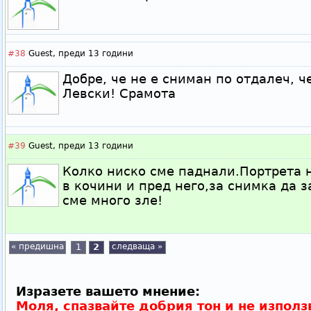
#38
Guest,
преди 13 години
Добре, че не е сниман по отдалеч, ч
Левски! Срамота
#39
Guest,
преди 13 години
Колко ниско сме паднали.Портрета н
в кочини и пред него,за снимка да 
сме много зле!
« предишна
1
2
следваща »
Изразете вашето мнение:
Моля, спазвайте добрия тон и не използ