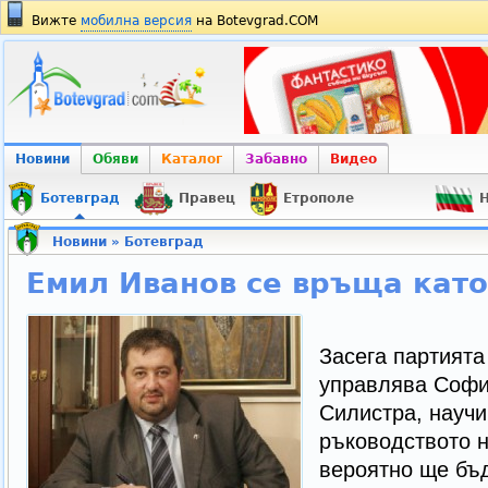
Вижте
мобилна версия
на Botevgrad.COM
Новини
Обяви
Каталог
Забавно
Видео
Ботевград
Правец
Етрополе
Н
Новини
»
Ботевград
Емил Иванов се връща като
Засега партият
управлява Софи
Силистра, научи
ръководството 
вероятно ще бъ