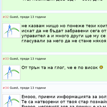
#32
Guest,
преди 13 години
не казвам нищо но понеже тези коит
искат да не бъдат забравени сега от
управител а и много други ще му се
гласували за него да не стане някоя
#33
Guest,
преди 13 години
От трън та на глог, че е по висок
#34
Guest,
преди 13 години
Емооо, приеми информацията за зол
Те са натворени от твоя стар позна
Емооо, неговият зов за помощ е към