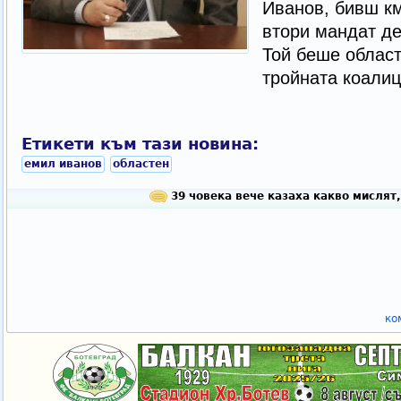
Иванов, бивш км
втори мандат де
Той беше област
тройната коалиц
Етикети към тази новина:
емил иванов
областен
39 човека вече казаха какво мислят,
ко