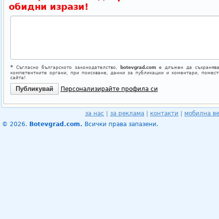
обидни изрази!
*
Съгласно българското законодателство,
botevgrad.com
е длъжен да съхранява
компетентните органи, при поискване, данни за публикации и коментари, помес
сайта!
Персонализирайте профила си
за нас
|
за реклама
|
контакти
|
мобилна в
© 2026.
Botevgrad.com.
Всички права запазени.