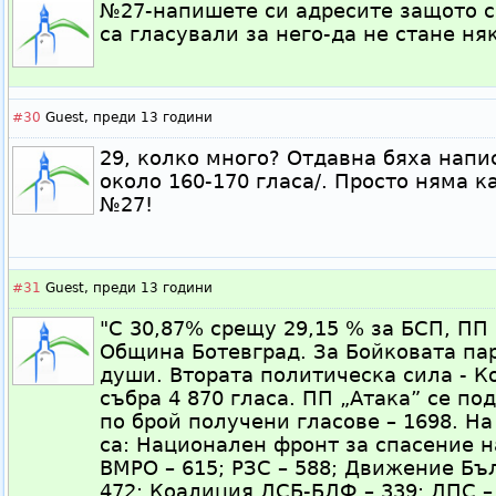
№27-напишете си адресите защото с
са гласували за него-да не стане ня
#30
Guest,
преди 13 години
29, колко много? Отдавна бяха напи
около 160-170 гласа/. Просто няма к
№27!
#31
Guest,
преди 13 години
"С 30,87% срещу 29,15 % за БСП, ПП
Община Ботевград. За Бойковата пар
души. Втората политическа сила - К
събра 4 870 гласа. ПП „Атака” се по
по брой получени гласове – 1698. Н
са: Национален фронт за спасение на
ВМРО – 615; РЗС – 588; Движение Бъ
472; Коалиция ДСБ-БДФ – 339; ДПС – 