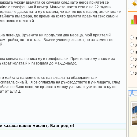
варката между двамата се случила след като негов приятел се
обил с телефонния й номер. Момчето, което сега е на 22 години
крива, че даскалката му е казала, че всичко ще е наред, ако си мълчи
 тайната им афера, по време на която двамата правили секс само и
инствено в колата й.
стана легенда. Връзката ни продължи два месеца. Мой приятел й
Н
вим тройка, но тя отказа. Всички ученици знаеха, но аз самият не
й.
В
Н
ла снимка на пениса му в телефона си. Приятелите му знаели за
В
 карат колата й и ги водила до МакДоналдс.
У
В
ато майката на момчето се натъкнала на обажданията и
сипвала сина й. Тя се оплакала на ръководството в училището, след
обаче не било ясно, че връзката между ученика и учителката му по
шат от БЛИЦ.
 казаха какво мислят, Ваш ред е!