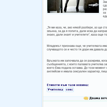
За
сд
раз
за
ед
„Тя ми каза, че, ако някой разбере, аз ще 
звънна, за да я попита, дали иска да напра
знаех, дали знаят и учителите“, каза още то
Младежът признава още, че учителката има
случващото се и често тя дори им давала да
Връзката им започвала да се разкрива, ког
съобщенията, с които палавата учителка за
което Ема подала оставка. До този момент 
английски е имала сексуален характер, пи
Етикети към тази новина:
Учителка
секс
Двама вече