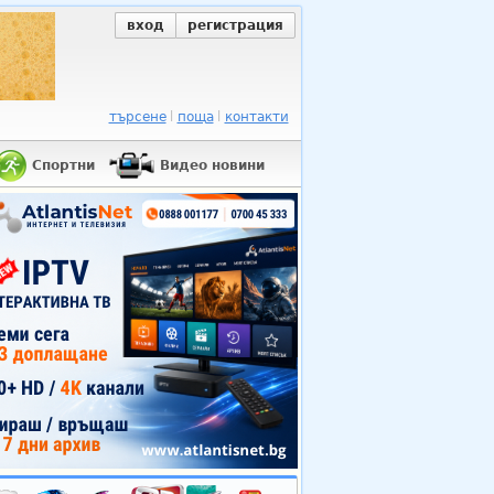
вход
регистрация
търсене
поща
контакти
Спортни
Видео новини