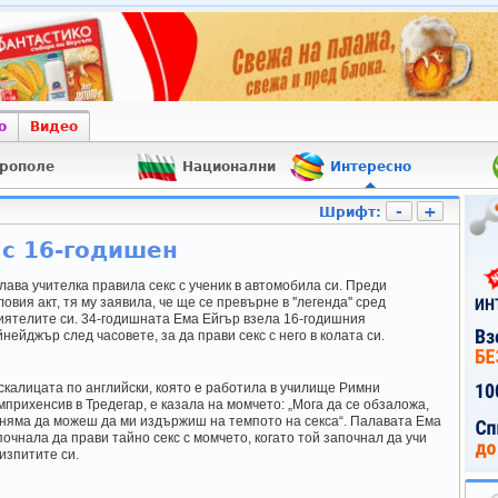
о
Видео
рополе
Национални
Интересно
-
+
Шрифт:
 с 16-годишен
лава учителка правила секс с ученик в автомобила си. Преди
овия акт, тя му заявила, че ще се превърне в ''легенда'' сред
иятелите си. 34-годишната Ема Ейгър взела 16-годишния
йнейджър след часовете, за да прави секс с него в колата си.
скалицата по английски, която е работила в училище Римни
мприхенсив в Тредегар, е казала на момчето: „Мога да се обзаложа,
 няма да можеш да ми издържиш на темпото на секса“. Палавата Ема
почнала да прави тайно секс с момчето, когато той започнал да учи
 изпитите си.