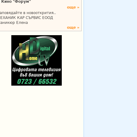
Кино "Форум"
още »
аповядайте в новооткрития..
ЕХАНИК КАР СЪРВИС ЕООД
аникюр Елена
още »