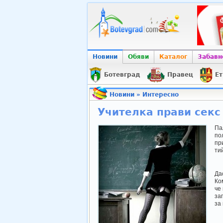
Новини
Обяви
Каталог
Забавн
Ботевград
Правец
Ет
Новини
»
Интересно
Учителка прави секс
Па
пол
пр
ти
Да
Ко
че
за
за