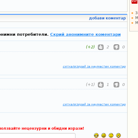
З
М
добави коментар
М
онимни потребители.
Скрий анонимните коментари
(+2)
2
0
сигнализирай за неуместен коментар
(+1)
1
0
сигнализирай за неуместен коментар
ползвайте нецензурни и обидни изрази!