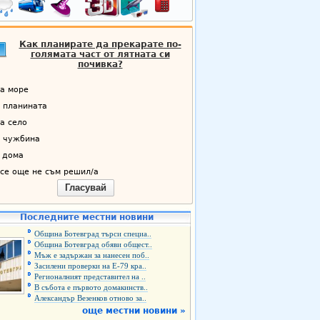
Как планирате да прекарате по-
голямата част от лятната си
почивка?
а море
 планината
а село
 чужбина
 дома
се още не съм решил/а
Гласувай
Последните местни новини
Община Ботевград търси специа..
Община Ботевград обяви общест..
Мъж е задържан за нанесен поб..
Засилени проверки на Е-79 кра..
Регионалният представител на ..
В събота е първото домакинств..
Александър Везенков отново за..
още местни новини »