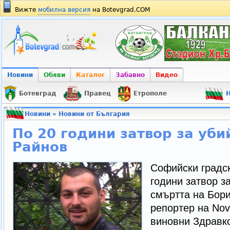
Вижте
мобилна версия
на Botevgrad.COM
Новини
Обяви
Каталог
Забавно
Видео
Ботевград
Правец
Етрополе
Н
Новини
»
Новини от България
По 20 години затвор за уби
Райнов
Софийски градск
години затвор з
смъртта на Бор
репортер на Nov
виновни Здравк