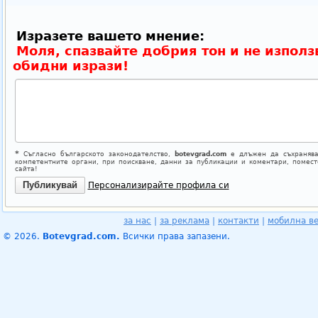
Изразете вашето мнение:
Моля, спазвайте добрия тон и не използ
обидни изрази!
*
Съгласно българското законодателство,
botevgrad.com
е длъжен да съхранява
компетентните органи, при поискване, данни за публикации и коментари, помес
сайта!
Персонализирайте профила си
за нас
|
за реклама
|
контакти
|
мобилна в
© 2026.
Botevgrad.com.
Всички права запазени.