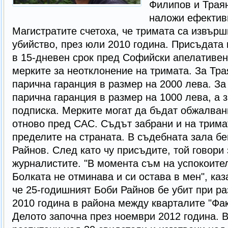
Филипов и Траян
наложи ефектив
Магистратите счетоха, че тримата са извър
убийство, през юли 2010 година. Присъдата
в 15-дневен срок пред Софийски апелативен
мерките за неотклонение на тримата. За Тра
парична гаранция в размер на 2000 лева. За
парична гаранция в размер на 1000 лева, а
подписка. Мерките могат да бъдат обжалвани
отново пред САС. Съдът забрани и на трима
пределите на страната. В съдебната зала б
Райнов. След като чу присъдите, той говори 
журналистите. "В момента съм на успокоител
Болката не отминава и си остава в мен", ка
че 25-годишният Боби Райнов бе убит при ра
2010 година в района между кварталите "Фак
Делото започна през ноември 2012 година. В