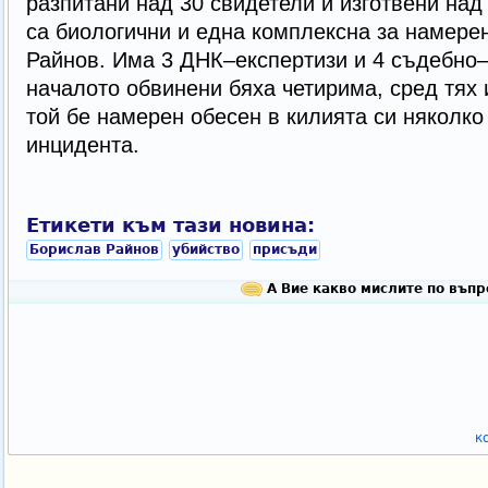
разпитани над 30 свидетели и изготвени над 
са биологични и една комплексна за намерен
Райнов. Има 3 ДНК–експертизи и 4 съдебно
началото обвинени бяха четирима, сред тях
той бе намерен обесен в килията си няколко
инцидента.
Етикети към тази новина:
Борислав Райнов
убийство
присъди
А Вие какво мислите по въпр
к