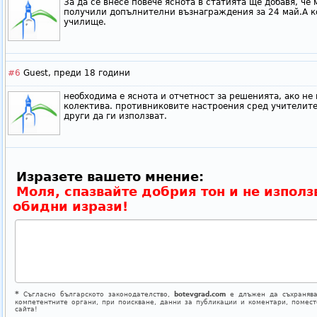
За да се внесе повече яснота в статията ще добавя, че
получили допълнителни възнаграждения за 24 май.А ко
училище.
#6
Guest,
преди 18 години
необходима е яснота и отчетност за решенията, ако не
колектива. противниковите настроения сред учителите 
други да ги използват.
Изразете вашето мнение:
Моля, спазвайте добрия тон и не използ
обидни изрази!
*
Съгласно българското законодателство,
botevgrad.com
е длъжен да съхранява
компетентните органи, при поискване, данни за публикации и коментари, помес
сайта!