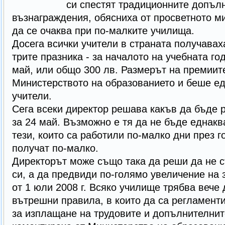
си спестят традиционните допъл
възнаграждения, обясниха от просветното м
да се очаква при по-малките училища.
Досега всички учители в страната получаваха
трите празника - за началото на учебната го
май, или общо 300 лв. Размерът на премиит
Министерството на образованието и беше ед
учители.
Сега всеки директор решава какъв да бъде 
за 24 май. Възможно е тя да не бъде еднакв
тези, които са работили по-малко дни през г
получат по-малко.
Директорът може също така да реши да не 
си, а да предвиди по-голямо увеличение на 
от 1 юли 2008 г. Всяко училище трябва вече
вътрешни правила, в които да са регламент
за изплащане на трудовите и допълнителнит