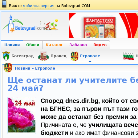
Вижте
мобилна версия
на Botevgrad.COM
Новини
Обяви
Каталог
Забавно
Видео
Ботевград
Правец
Етрополе
Н
Новини
»
Етрополе
Ще останат ли учителите б
24 май?
Според dnes.dir.bg, който от с
на БГНЕС, за първи път тази г
може да останат без премии за 
Причината е, че
училищата вече
бюджети
и ако имат финансови з