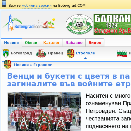
Вижте
мобилна версия
на Botevgrad.COM
Новини
Обяви
Каталог
Забавно
Видео
Ботевград
Правец
Етрополе
Н
Новини
»
Етрополе
Венци и букети с цветя в п
загиналите във войните ет
Наситен с много
ознаменуван Пр
Петровден. Същ
честванията зап
поднасянето на 