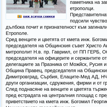
паметника на за
етрополци.
Представителнат
виж всички снимки
подсили чувство
дълбока почит и признателност към загинали
Етрополе.
Сред венците и цветята от кмета инж. Богом
председателя на Общинския съвет Христо А
митрополит Н.в. пр. Гавриил, от ПП ГЕРБ, О
председателя на офицерите и сержантите от 
делегациите за Празника от Можйск, Русия 
Община Правец, председателя на Общинския
Димитровград, Сърбия, Елаците-Мед АД, НЧ 
други организации, сдружения, фирми и от г
След поднасяне на венците и цветята търж
пред естрадата на централния площад с пре
приветствието на кмета инж. Богомил Георгие