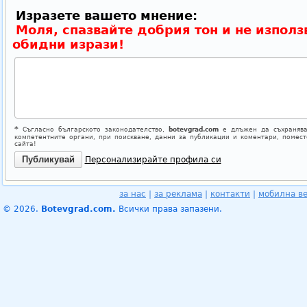
Изразете вашето мнение:
Моля, спазвайте добрия тон и не използ
обидни изрази!
*
Съгласно българското законодателство,
botevgrad.com
е длъжен да съхранява
компетентните органи, при поискване, данни за публикации и коментари, помес
сайта!
Персонализирайте профила си
за нас
|
за реклама
|
контакти
|
мобилна в
© 2026.
Botevgrad.com.
Всички права запазени.