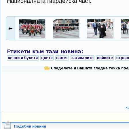
Националната гвардейска част.
←
Етикети към тази новина:
венци и букети
цветя
памет
загиналите
войните
етроп
Споделете и Вашата гледна точка пре
к
Подобни новини