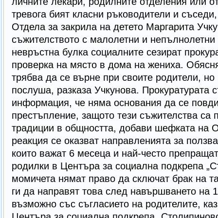
личните лекари, родилните отделения или о
тревога бият класни ръководители и съседи
Отдела за закрила на детето Маргарита Учку
съжителството с малолетни и непълнолетни е
невръстна булка социалните сезират прокура
проверка на място в дома на жениха. Обясн
трябва да се върне при своите родители, но
послуша, разказа Учкунова. Прокуратурата 
информация, че няма основания да се повди
престъпление, защото тези съжителства са 
традиции в общността, добави шефката на О
реакция се оказват направленията за ползва
които важат 6 месеца и най-често препраща
родилки в Центъра за социална подкрепа „С
момичета нямат право да сключат брак на т
ги да направят това след навършването на 16 
възможно със съгласието на родителите, каз
Центъра за социална подкрепа „Столипиново