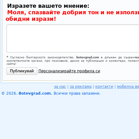
Изразете вашето мнение:
Моля, спазвайте добрия тон и не използ
обидни изрази!
*
Съгласно българското законодателство,
botevgrad.com
е длъжен да съхранява
компетентните органи, при поискване, данни за публикации и коментари, помес
сайта!
Персонализирайте профила си
за нас
|
за реклама
|
контакти
|
мобилна в
© 2026.
Botevgrad.com.
Всички права запазени.