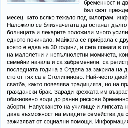
бременност и дв
бял свят прежд
месец, като всяко тежало под килограм, ин
Наложило се близначетата да останат дълго 
болницата и лекарите положили много усилия
едното починало. Майката се прибрала с дру
която е едва на 30 години, и сега помага в 
на малолетни и непълнолетни момичета, кои
семейни начала и са забременели, са регист
последната година в Отдела за закрила на д
сто от тях са в Столипиново. Най-често двой
сватба, както повелява традицията, но на п
граждански брак. Заради крехката им възрас
обикновено води до ранни рискови бременн
аборти. Напускането на училище и липсата н
дава възможност на младите семейства да с
заживяват от социални помощи. Информацият