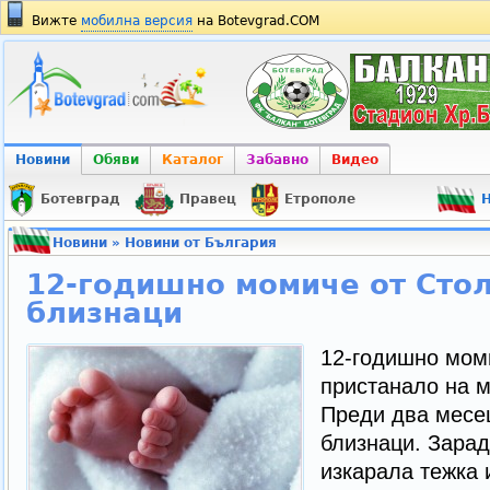
Вижте
мобилна версия
на Botevgrad.COM
Новини
Обяви
Каталог
Забавно
Видео
Ботевград
Правец
Етрополе
Н
Новини
»
Новини от България
12-годишно момиче от Сто
близнаци
12-годишно мом
пристанало на м
Преди два месе
близнаци. Зарад
изкарала тежка 