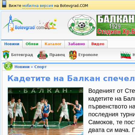
Вижте
мобилна версия
на Botevgrad.COM
Новини
Обяви
Каталог
Забавно
Видео
Ботевград
Правец
Етрополе
Н
Новини
»
Спорт
Кадетите на Балкан спечел
Воденият от Ст
кадетите на Бал
първенството на
последния турни
Самоков, те пос
двата си мача. 