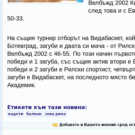
Велбъжд 2002 Кю
след това и с Е
50-33.
На същия турнир отборът на Видабаскет, ко
Ботевград, загуби и двата си мача - от Рилск
Велбъжд 2002 с 46-55. По този начин първот
победи и 1 загуба, със същия актив втори е 
победи и 2 загуби е Рилски спортист, четвър
загуби е Видабаскет, на последното място б
Академик.
Етикети към тази новина:
кадети
балкан
зона рила
Добавете и Вашето мнение сред ост