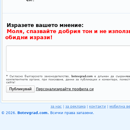
Изразете вашето мнение:
Моля, спазвайте добрия тон и не използ
обидни изрази!
*
Съгласно българското законодателство,
botevgrad.com
е длъжен да съхранява
компетентните органи, при поискване, данни за публикации и коментари, помес
сайта!
Персонализирайте профила си
за нас
|
за реклама
|
контакти
|
мобилна в
© 2026.
Botevgrad.com.
Всички права запазени.