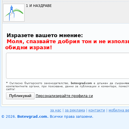
1 И НАЗДРАВЕ
Изразете вашето мнение:
Моля, спазвайте добрия тон и не използ
обидни изрази!
*
Съгласно българското законодателство,
botevgrad.com
е длъжен да съхранява
компетентните органи, при поискване, данни за публикации и коментари, помес
сайта!
Персонализирайте профила си
за нас
|
за реклама
|
контакти
|
мобилна в
© 2026.
Botevgrad.com.
Всички права запазени.