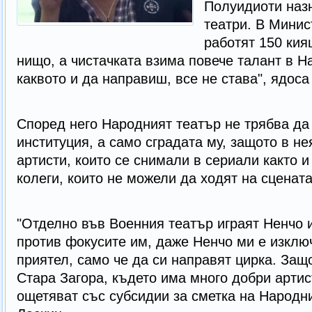
Полуидиоти наз
театри. В Минис
работят 150 кия
нищо, а чистачката взима повече талант в Н
каквото и да направиш, все не става", ядоса 
Според него Народният театър не трябва да
институция, а само сградата му, защото в не
артисти, които се снимали в сериали както и
колеги, които не можели да ходят на сцената
"Отделно във Военния театър играят Ненчо 
против фокусите им, даже Ненчо ми е изкл
приятел, само че да си направят цирка. Защ
Стара Загора, където има много добри артист
ощетяват със субсидии за сметка на Народни