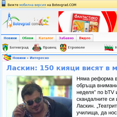
Вижте
мобилна версия
на Botevgrad.COM
Новини
Обяви
Каталог
Забавно
Видео
Ботевград
Правец
Етрополе
Н
Новини
»
Интересно
Ласкин: 150 кияци висят в 
Няма реформа в
обръща внимание
неделя" по bTV 
скандалните си 
Ласкин. „Театри
училища, да нос