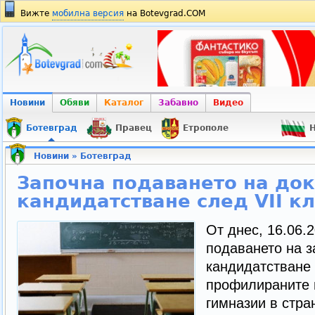
Вижте
мобилна версия
на Botevgrad.COM
Новини
Обяви
Каталог
Забавно
Видео
Ботевград
Правец
Етрополе
Н
Новини
»
Ботевград
Започна подаването на док
кандидатстване след VII кл
От днес, 16.06.2
подаването на з
кандидатстване 
профилираните 
гимназии в стра