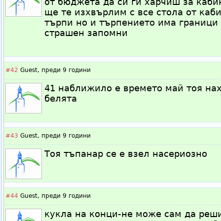
от бюджета да си ги харчиш за каби
ще те изхвърлим с все стола от каби
търпи но и търпението има граници 
страшен запомни
#42
Guest,
преди 9 години
41 наближило е времето май тоя нах
белята
#43
Guest,
преди 9 години
Тоя тъпанар се е взел насериозно
#44
Guest,
преди 9 години
кукла на конци-не може сам да реши