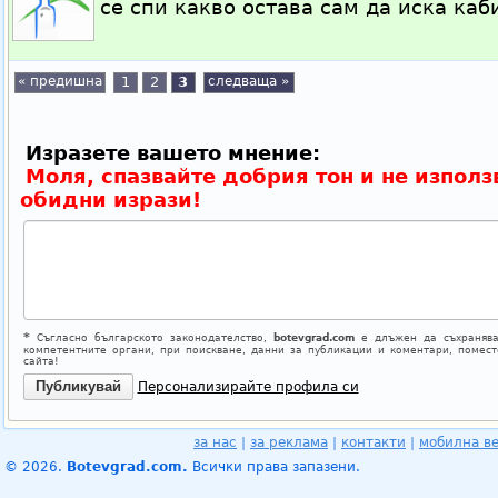
се спи какво остава сам да иска ка
« предишна
1
2
3
следваща »
Изразете вашето мнение:
Моля, спазвайте добрия тон и не използ
обидни изрази!
*
Съгласно българското законодателство,
botevgrad.com
е длъжен да съхранява
компетентните органи, при поискване, данни за публикации и коментари, помес
сайта!
Персонализирайте профила си
за нас
|
за реклама
|
контакти
|
мобилна в
© 2026.
Botevgrad.com.
Всички права запазени.