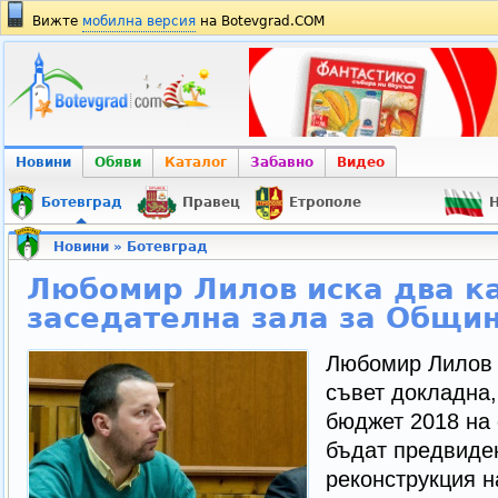
Вижте
мобилна версия
на Botevgrad.COM
Новини
Обяви
Каталог
Забавно
Видео
Ботевград
Правец
Етрополе
Н
Новини
»
Ботевград
Любомир Лилов иска два к
заседателна зала за Общин
Любомир Лилов 
съвет докладна,
бюджет 2018 на
бъдат предвиден
реконструкция н