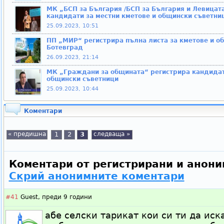
МК „БСП за България /БСП за България и Левицата
кандидати за местни кметове и общински съветни
25.09.2023, 10:51
ПП „МИР“ регистрира пълна листа за кметове и о
Ботевград
26.09.2023, 21:14
МК „Граждани за общината“ регистрира кандидат
общински съветници
25.09.2023, 10:44
Коментари
« предишна
1
2
3
следваща »
Коментари от регистрирани и анони
Скрий анонимните коментари
#41
Guest,
преди 9 години
абе селски тарикат кои си ти да ис