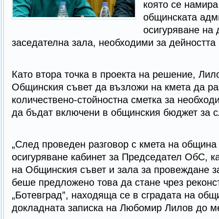
която се намира
общинската адм
осигуряване на 
заседателна зала, необходими за дейността
Като втора точка в проекта на решение, Лил
Общинския съвет да възложи на кмета да ра
количествено-стойностна сметка за необходи
да бъдат включени в общинския бюджет за 
„След проведен разговор с кмета на община
осигуряване кабинет за Председател ОбС, к
на Общинския съвет и зала за провеждане 
беше предложено това да стане чрез реконс
„Ботевград”, находяща се в сградата на общ
докладната записка на Любомир Лилов до 