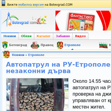
Вижте
мобилна версия
на Botevgrad.COM
Новини
Обяви
Каталог
Забавно
Видео
Ботевград
Правец
Етрополе
Н
Новини
»
Етрополе
Автопатрул на РУ-Етрополе
незаконни дърва
Около 14.55 час
автопатрул на 
проверка на джи
управляван от 
местен жител.