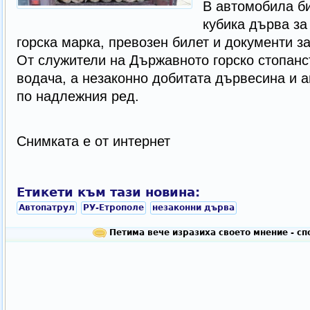
В автомобила би
кубика дърва за
горска марка, превозен билет и документи за
От служители на Държавното горско стопанст
водача, а незаконно добитата дървесина и а
по надлежния ред.
Снимката е от интернет
Етикети към тази новина:
Автопатрул
РУ-Етрополе
незаконни дърва
Петима вече изразиха своето мнение - с