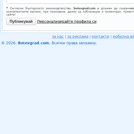
*
Съгласно българското законодателство,
botevgrad.com
е длъжен да съхранява
компетентните органи, при поискване, данни за публикации и коментари, помес
сайта!
Персонализирайте профила си
за нас
|
за реклама
|
контакти
|
мобилна в
© 2026.
Botevgrad.com.
Всички права запазени.