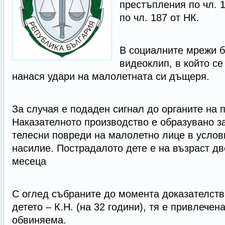
престъпления по чл. 13
по чл. 187 от НК.
В социалните мрежи б
видеоклип, в който се
нанася удари на малолетната си дъщеря.
За случая е подаден сигнал до органите на 
Наказателното производство е образувано з
телесни повреди на малолетно лице в усло
насилие. Пострадалото дете е на възраст дв
месеца
С оглед събраните до момента доказателств
детето – К.Н. (на 32 години), тя е привлечен
обвиняема.