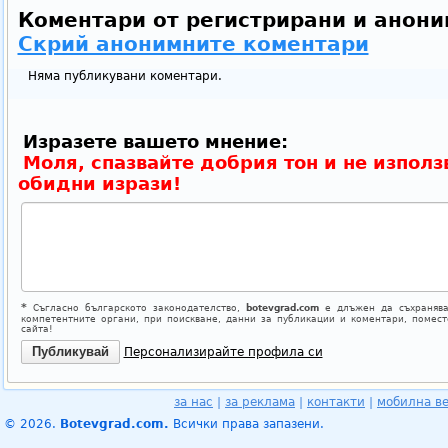
Коментари от регистрирани и анони
Скрий анонимните коментари
Няма публикувани коментари.
Изразете вашето мнение:
Моля, спазвайте добрия тон и не използ
обидни изрази!
*
Съгласно българското законодателство,
botevgrad.com
е длъжен да съхранява
компетентните органи, при поискване, данни за публикации и коментари, помес
сайта!
Персонализирайте профила си
за нас
|
за реклама
|
контакти
|
мобилна в
© 2026.
Botevgrad.com.
Всички права запазени.