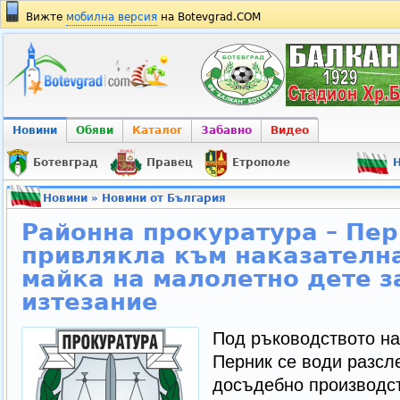
Вижте
мобилна версия
на Botevgrad.COM
Новини
Обяви
Каталог
Забавно
Видео
Ботевград
Правец
Етрополе
Н
Новини
»
Новини от България
Районна прокуратура – Пер
привлякла към наказателна
майка на малолетно дете з
изтезание
Под ръководството на
Перник се води разсл
досъдебно производс