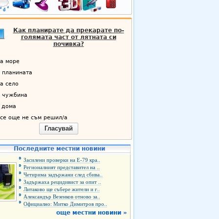
Как планирате да прекарате по-
голямата част от лятната си
почивка?
а море
 планината
а село
 чужбина
 дома
се още не съм решил/а
Гласувай
Последните местни новини
Засилени проверки на Е-79 кра..
Регионалният представител на ..
Четирима задържани след сбива..
Задържаха рецидивист за опит ..
Литаково ще събере жители и г..
Александър Везенков отново за..
Официално: Митко Димитров про..
още местни новини »