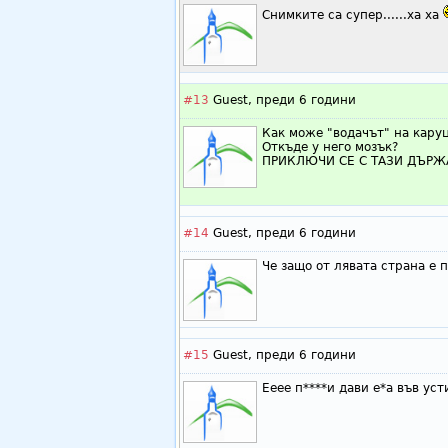
Снимките са супер......ха ха
#13
Guest,
преди 6 години
Как може "водачът" на каруц
Откъде у него мозък?
ПРИКЛЮЧИ СЕ С ТАЗИ ДЪРЖ
#14
Guest,
преди 6 години
Че защо от лявата страна е 
#15
Guest,
преди 6 години
Ееее п****и дави е*а във уст