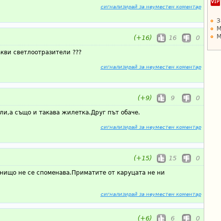
сигнализирай за неуместен коментар
З
М
М
(+16)
16
0
кви светлоотразители ???
сигнализирай за неуместен коментар
(+9)
9
0
ли,а също и такава жилетка.Друг път обаче.
сигнализирай за неуместен коментар
(+15)
15
0
 нищо не се споменава.Приматите от каруцата не ни
сигнализирай за неуместен коментар
(+6)
6
0