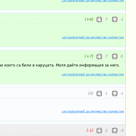
сигнализирай за неуместен коментар
(+6)
7
-1
сигнализирай за неуместен коментар
(+7)
7
0
зи които са били в каруцата. Моля дайте информация за него.
сигнализирай за неуместен коментар
(0)
1
-1
сигнализирай за неуместен коментар
(-1)
2
-3