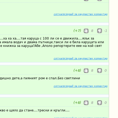
сигнализирай за неуместен коментар
(+7)
8
-1
.ха ха ха....тая каруца с 100 ли се е движила....язък за
а имала водач и двама пътници,такси ли е била каруцата или
е книжка за каруца?Абе ,Аполо репортерите еее на кой свят
сигнализирай за неуместен коментар
(+8)
8
0
дишно дете,а пияният ром е спал.Без светлини
сигнализирай за неуместен коментар
(+8)
8
0
во е щяло да стане....трески и кръгли....