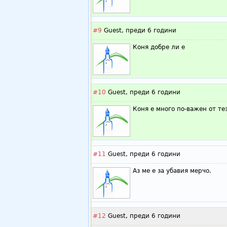
#9
Guest,
преди 6 години
Коня добре ли е
#10
Guest,
преди 6 години
Коня е много по-важен от те
#11
Guest,
преди 6 години
Аз ме е за убавия мерчо.
#12
Guest,
преди 6 години