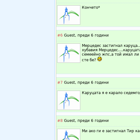
Кончето*
#6
Guest,
преди 6 години
Мерцедес застигнал каруца....
хубавия Мерцедес....каруцат
семеейно жпс,а той имал ли 
сте бе?
#7
Guest,
преди 6 години
Каруцата я е карало седемго
#8
Guest,
преди 6 години
Ми ако ги е застигнал Тир как