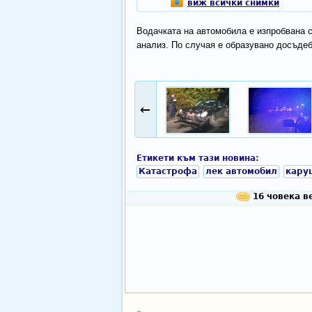
виж всички снимки
Водачката на автомобила е изпробвана с 
анализ. По случая е образувано досъдеб
←
Етикети към тази новина:
Катастрофа
лек автомобил
кару
16 човека ве