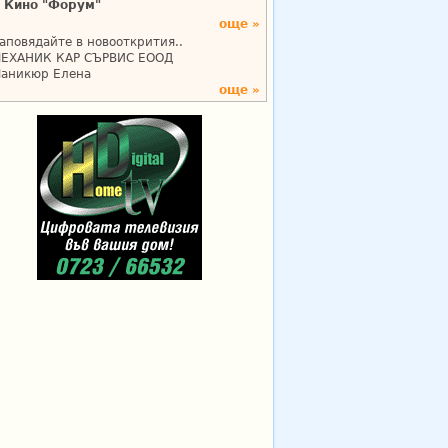
Кино "Форум"
още »
аповядайте в новооткрития..
ЕХАНИК КАР СЪРВИС ЕООД
аникюр Елена
още »