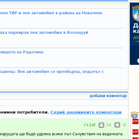
ен ТИР и лек автомобил в района на Новачене
аха паркиран лек автомобил в Козлодуй
млището на Радотина
кравена: Лек автомобил се преобърна, водачът с
добави коментар
онимни потребители.
Скрий анонимните коментари
(+14)
14
0
 каруцата ще бъде удряна всеки път.Съчувствия на водачката.