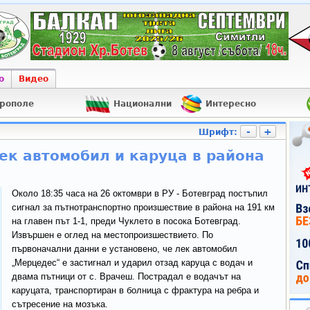
о
Видео
рополе
Национални
Интересно
-
+
Шрифт:
к автомобил и каруца в района
Около 18:35 часа на 26 октомври в РУ - Ботевград постъпил
сигнал за пътнотранспортно произшествие в района на 191 км
на главен път 1-1, преди Чуклето в посока Ботевград.
Извършен е оглед на местопроизшествието. По
първоначални данни е установено, че лек автомобил
„Мерцедес“ е застигнал и ударил отзад каруца с водач и
двама пътници от с. Врачеш. Пострадал е водачът на
каруцата, транспортиран в болница с фрактура на ребра и
сътресение на мозъка.