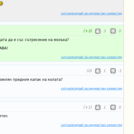
сигнализирай за неуместен коментар
(+3)
3
0
ата да е със сътресение на мозъка?
АВА!
сигнализирай за неуместен коментар
(0)
1
-1
помлян предния капак на колата?
сигнализирай за неуместен коментар
(+1)
1
0
итеч
сигнализирай за неуместен коментар