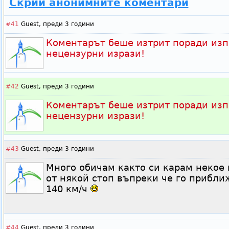
Скрий анонимните коментари
#41
Guest,
преди 3 години
Коментарът беше изтрит поради изп
нецензурни изрази!
#42
Guest,
преди 3 години
Коментарът беше изтрит поради изп
нецензурни изрази!
#43
Guest,
преди 3 години
Много обичам както си карам некое
от някой стоп въпреки че го прибл
140 км/ч
#44
Guest,
преди 3 години