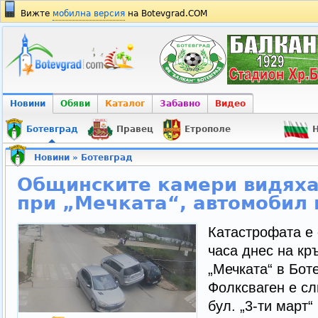
Вижте
мобилна версия
на Botevgrad.COM
Новини
Обяви
Каталог
Забавно
Видео
Ботевград
Правец
Етрополе
Н
Новини
»
Ботевград
Общинските камери видяха
при „Мечката“, автомобил 
Катастрофата е 
часа днес на кр
„Мечката“ в Бот
Фолксваген е сл
бул. „3-ти март“