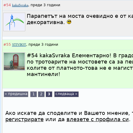
#54
,
преди 3 години
kakaSvraka
Парапетът на моста очевидно е от к
декоративна.
#55
,
преди 3 години
STIVBOT
#54 kakaSvraka Елементарно! В град
по тротоарите на мостовете са за пе
колите от платното-това не е магист
мантинели!
« предишна
1
2
3
следваща »
Ако искате да споделите и Вашето мнение, 
регистрирате
или да
влезете с профила си
.