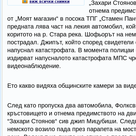
виж всички снимки
„Захари Стоянов
отнема предимс
от „Моят магазин“ в посока ТПГ „Стамен Пан
предната лява част на лекия автомобил, кой
коритото на р. Стара река. Шофьорът на нем
пострадал. Джипът, който според свидетели е
напуснал катастрофата. В момента полицаи 
издирват напусналото катастрофата МПС чре
видеонаблюдение.
Eто какво видяха общинските камери за ви
След като пропуска два автомобила, Фолксв
кръстовището и отнема предимството на дви
“Захари Стоянов“ сив джип Мицубиши. Следв
немското возило пада през парапета на мост