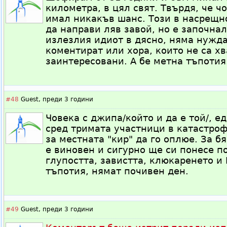
километра, в цял свят. Твърдя, че чо
имал никакъв шанс. Този в насрещно
да направи ляв завой, но е започнал
излезлия идиот в дясно, няма нужда
коментират или хора, които не са х
заинтересовани. А бе метна тъпотия
#48
Guest,
преди 3 години
Човека с джипа/който и да е той/, е
сред тримата участници в катастроф
за местната "кир" да го оплюе. За б
е виновен и сигурно ще си понесе п
глупостта, завистта, клюкаренето и
тъпотия, нямат почивен ден.
#49
Guest,
преди 3 години