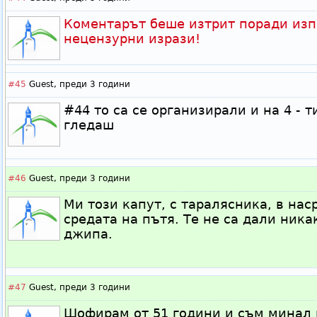
Коментарът беше изтрит поради изп
нецензурни изрази!
#45
Guest,
преди 3 години
#44 то са се организирали и на 4 - т
гледаш
#46
Guest,
преди 3 години
Ми този капут, с таралясника, в нас
средата на пътя. Те не са дали ника
джипа.
#47
Guest,
преди 3 години
Шофирам от 51 години и съм минал 