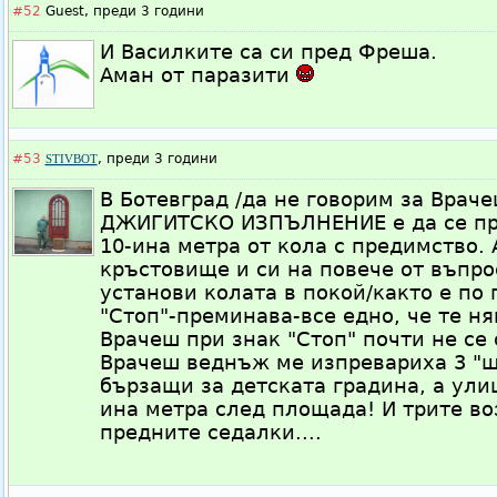
#52
Guest,
преди 3 години
И Василките са си пред Фреша.
Аман от паразити
#53
,
преди 3 години
STIVBOT
В Ботевград /да не говорим за Вра
ДЖИГИТСКО ИЗПЪЛНЕНИЕ е да се пр
10-ина метра от кола с предимство
кръстовище и си на повече от въпро
установи колата в покой/както е по 
"Стоп"-преминава-все едно, че те ням
Врачеш при знак "Стоп" почти не се
Врачеш веднъж ме изпревариха 3 "ш
бързащи за детската градина, а улиц
ина метра след площада! И трите во
предните седалки....