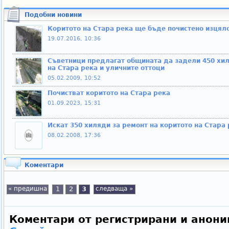
Подобни новини
Коритото на Стара река ще бъде почистено изцяло
19.07.2016, 10:36
Съветници предлагат общината да задели 450 хил
на Стара река и уличните оттоци
05.02.2009, 10:52
Почистват коритото на Стара река
01.09.2023, 15:31
Искат 350 хиляди за ремонт на коритото на Стара 
08.02.2008, 17:36
Коментари
« предишна
1
2
3
следваща »
Коментари от регистрирани и анони