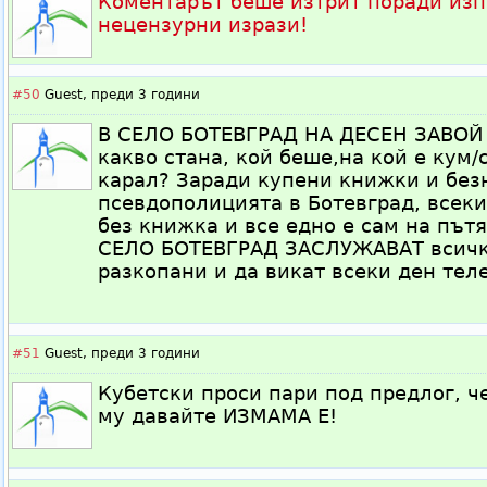
Коментарът беше изтрит поради изп
нецензурни изрази!
#50
Guest,
преди 3 години
В СЕЛО БОТЕВГРАД НА ДЕСЕН ЗАВОЙ 
какво стана, кой беше,на кой е кум/с
карал? Заради купени книжки и без
псевдополицията в Ботевград, всеки
без книжка и все едно е сам на пътя
СЕЛО БОТЕВГРАД ЗАСЛУЖАВАТ всичк
разкопани и да викат всеки ден теле
#51
Guest,
преди 3 години
Кубетски проси пари под предлог, че
му давайте ИЗМАМА Е!