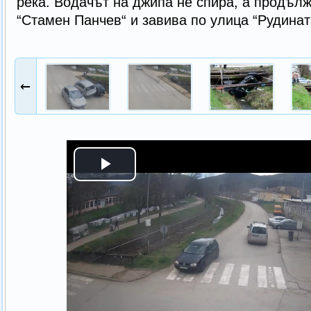
река. Водачът на джипа не спира, а продъл
“Стамен Панчев“ и завива по улица “Рудинат
←