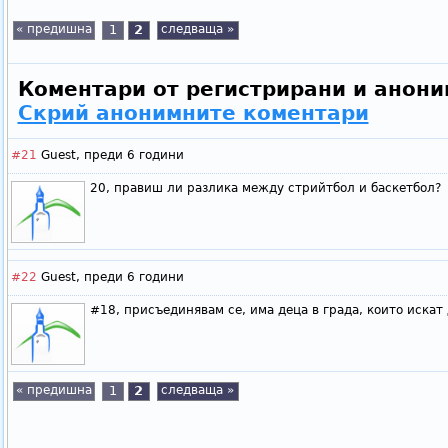
« предишна
1
2
следваща »
Коментари от регистрирани и анони
Скрий анонимните коментари
#21
Guest,
преди 6 години
20, правиш ли разлика между стрийтбол и баскетбол?
#22
Guest,
преди 6 години
#18, присъединявам се, има деца в града, които искат
« предишна
1
2
следваща »