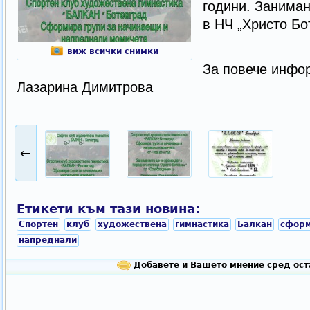
години. Занима
в НЧ „Христо Бо
виж всички снимки
За повече инфо
Лазарина Димитрова
←
Етикети към тази новина:
Спортен
клуб
художествена
гимнастика
Балкан
сфор
напреднали
Добавете и Вашето мнение сред ост