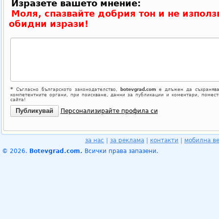
Изразете вашето мнение:
Моля, спазвайте добрия тон и не използ
обидни изрази!
*
Съгласно българското законодателство,
botevgrad.com
е длъжен да съхранява
компетентните органи, при поискване, данни за публикации и коментари, помес
сайта!
Персонализирайте профила си
за нас
|
за реклама
|
контакти
|
мобилна в
© 2026.
Botevgrad.com.
Всички права запазени.