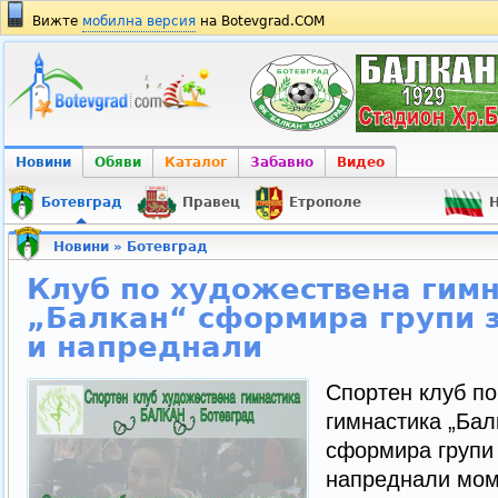
Вижте
мобилна версия
на Botevgrad.COM
Новини
Обяви
Каталог
Забавно
Видео
Ботевград
Правец
Етрополе
Н
Новини
»
Ботевград
Клуб по художествена гим
„Балкан“ сформира групи 
и напреднали
Спортен клуб по
гимнастика „Бал
сформира групи
напреднали моми