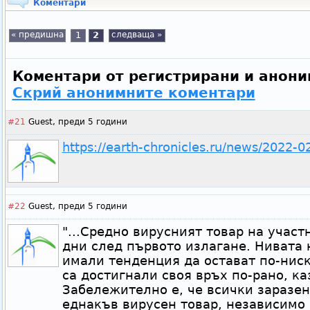
Коментари
« предишна
1
2
следваща »
Коментари от регистрирани и анони
Скрий анонимните коментари
#21
Guest,
преди 5 години
https://earth-chronicles.ru/news/2022-
#22
Guest,
преди 5 години
"...Средно вирусният товар на участ
дни след първото излагане. Нивата 
имали тенденция да остават по-ниск
са достигнали своя връх по-рано, ка
Забележително е, че всички заразе
еднакъв вирусен товар, независимо 