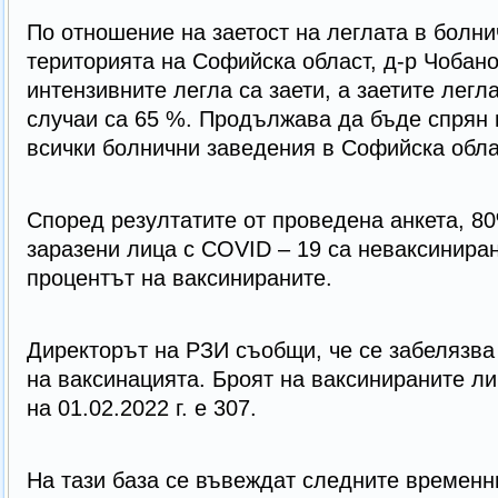
По отношение на заетост на леглата в болни
територията на Софийска област, д-р Чобано
интензивните легла са заети, а заетите легл
случаи са 65 %. Продължава да бъде спрян
всички болнични заведения в Софийска обла
Според резултатите от проведена анкета, 80
заразени лица с COVID – 19 са неваксиниран
процентът на ваксинираните.
Директорът на РЗИ съобщи, че се забелязва
на ваксинацията. Броят на ваксинираните л
на 01.02.2022 г. е 307.
На тази база се въвеждат следните времен