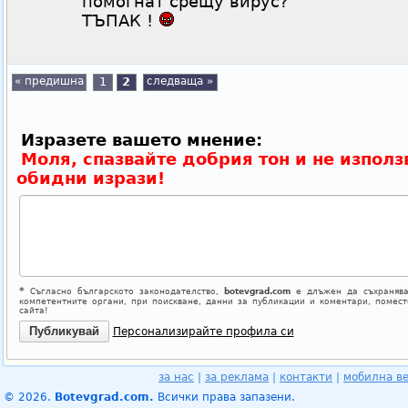
помогнат срещу вирус?
ТЪПАК !
« предишна
1
2
следваща »
Изразете вашето мнение:
Моля, спазвайте добрия тон и не използ
обидни изрази!
*
Съгласно българското законодателство,
botevgrad.com
е длъжен да съхранява
компетентните органи, при поискване, данни за публикации и коментари, помес
сайта!
Персонализирайте профила си
за нас
|
за реклама
|
контакти
|
мобилна в
© 2026.
Botevgrad.com.
Всички права запазени.