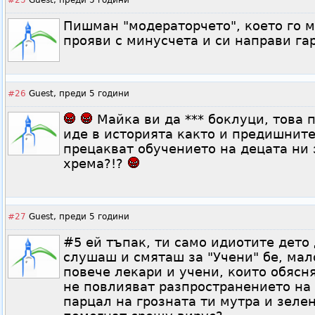
#25
Guest,
преди 5 години
Пишман "модераторчето", което го м
прояви с минусчета и си направи га
#26
Guest,
преди 5 години
Майка ви да *** боклуци, това 
иде в историята както и предишнит
прецакват обучението на децата ни 
хрема?!?
#27
Guest,
преди 5 години
#5 ей тъпак, ти само идиотите дето 
слушаш и смяташ за "Учени" бе, ма
повече лекари и учени, които обясн
не повлияват разпространението на 
парцал на грозната ти мутра и зеле