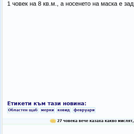
1 човек на 8 кв.м., а носенето на маска е з
Етикети към тази новина:
Областен щаб
мерки
ковид
февруари
27 човека вече казаха какво мислят,