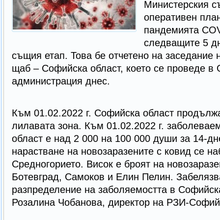
Министерския с
оперативен план
пандемията COV
следващите 5 дн
същия етап. Това бе отчетено на заседание
щаб – Софийска област, което се проведе в
администрация днес.
Към 01.02.2022 г. Софийска област продълж
лилавата зона. Към 01.02.2022 г. заболевае
област е над 2 000 на 100 000 души за 14-д
нарастване на новозаразените с ковид се н
Средногорието. Висок е броят на новозаразе
Ботевград, Самоков и Елин Пелин. Забелязв
разпределение на заболяемостта в Софийска
Розалина Чобанова, директор на РЗИ-Софий