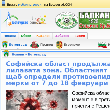
Вижте
мобилна версия
на Botevgrad.COM
Новини
Обяви
Каталог
Забавно
Видео
Ботевград
Правец
Етрополе
Н
Новини
»
Ботевград
Софийска област продължа
лилавата зона. Областният
щаб определи противоепи
мерки от 7 до 18 февруари
Софийска облас
момент е в трет
приетия с Решен