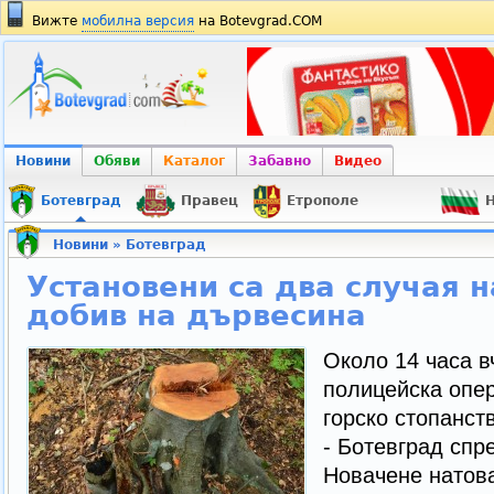
Вижте
мобилна версия
на Botevgrad.COM
Новини
Обяви
Каталог
Забавно
Видео
Ботевград
Правец
Етрополе
Н
Новини
»
Ботевград
Установени са два случая 
добив на дървесина
Около 14 часа в
полицейска опер
горско стопанст
- Ботевград спр
Новачене натова