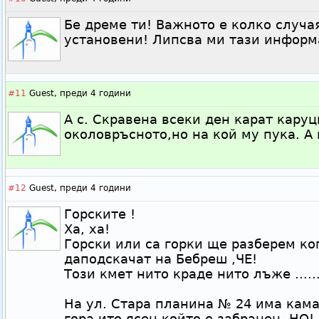
Бе дреме ти! Важното е колко случа
установени! Липсва ми тази информ
#11
Guest,
преди 4 години
А с. Скравена всеки ден карат каруц
околовръсното,но на кой му пука. А 
#12
Guest,
преди 4 години
Горските !
Ха, ха!
Горски или са горки ще разберем ко
даподскачат на Бебреш ,ЧЕ!
Този кмет нито краде нито лъже .......
На ул. Стара планина № 24 има кама
гора ито ясен който е забранен, НО!