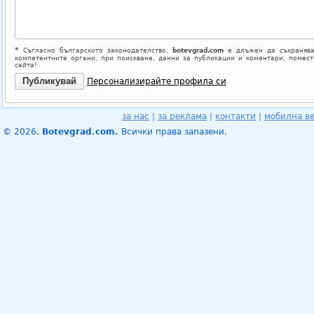
*
Съгласно българското законодателство,
botevgrad.com
е длъжен да съхранява
компетентните органи, при поискване, данни за публикации и коментари, помес
сайта!
Персонализирайте профила си
за нас
|
за реклама
|
контакти
|
мобилна в
© 2026.
Botevgrad.com.
Всички права запазени.