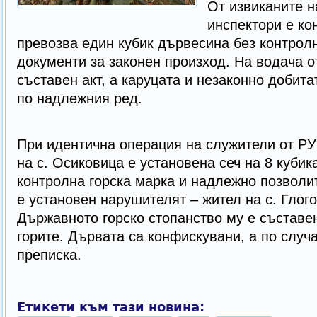
От извиканите н
инспектори е ко
превозва един кубик дървесина без контролн
документи за законен произход. На водача о
съставен акт, а каруцата и незаконно добита
по надлежния ред.
При идентична операция на служители от РУ
на с. Осиковица е установена сеч на 8 кубик
контролна горска марка и надлежно позволит
е установен нарушителят – жител на с. Глог
Държавното горско стопанство му е съставен
горите. Дървата са конфискувани, а по случ
преписка.
Етикети към тази новина: