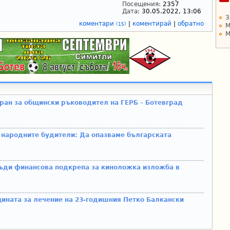
Посещения:
2357
Дата:
30.05.2022, 13:06
З
коментари
|
коментирай
|
обратно
(15)
М
М
ран за общински ръководител на ГЕРБ – Ботевград
 народните будители: Да опазваме българската
ъди финансова подкрепа за киноложка изложба в
щината за лечение на 23-годишния Петко Балкански