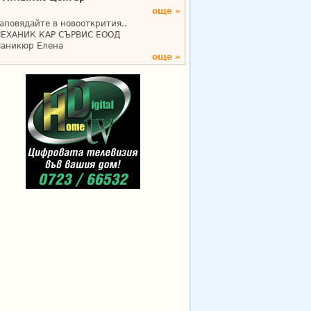
още »
аповядайте в новооткрития..
ЕХАНИК КАР СЪРВИС ЕООД
аникюр Елена
още »