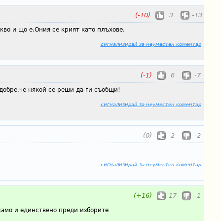
(-10)
3
-13
кво и що е.Ония се крият като плъхове.
сигнализирай за неуместен коментар
(-1)
6
-7
добре,че някой се реши да ги съобщи!
сигнализирай за неуместен коментар
(0)
2
-2
сигнализирай за неуместен коментар
(+16)
17
-1
само и единствено преди изборите