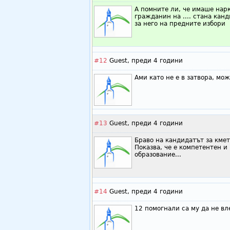
А помните ли, че имаше нар
гражданин на .... стана кан
за него на предните избори
#12
Guest,
преди 4 години
Ами като не е в затвора, мож
#13
Guest,
преди 4 години
Браво на кандидатът за кмет
Показва, че е компетентен и 
образование...
#14
Guest,
преди 4 години
12 помогнали са му да не вл