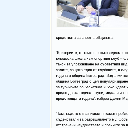
средствата за спорт в общината.
“Критериите, от които се ръководехме пр
юношеска школа към спортния клуб – фа
такси за упражняване на съответния вид
залите, защото един от клубовете, в сл
година в община Ботевград; Задължител
община Ботевград с цел популяризиране 
за турнирите по баскетбол и бокс идват
предходната година – купи, медали и т.н
предстоящата година“, изброи Дамян Ма
“Там, където е възниквал някакъв пробл
съдействали за разрешаването му. Обръ
отстранени неудобствата и пречките за