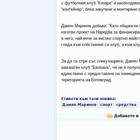
с футболния клуб “Козаро“ и необходимо
“контейнер“, бяха закупени и монтирани
Дамян Маринов добави: “Като общински с
изготви проект на Наредба за финансира
в него, най-вече за високо спортно майс
гледа към собствения си клуб, а към кл
За да се спре със спекулациите, Дамян 
шахматен клуб “Балканъ“, че не е получ
единствено с предоставяне на помещени
територията на Ботевград.
Етикети към тази новина:
Дамян Маринов
спорт
средства
Добавете и 