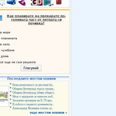
Как планирате да прекарате по-
голямата част от лятната си
почивка?
а море
 планината
а село
 чужбина
 дома
се още не съм решил/а
Гласувай
Последните местни новини
Нова възможност за местния би..
Община Ботевград търси специа..
Община Ботевград обяви общест..
Мъж е задържан за нанесен поб..
Засилени проверки на Е-79 кра..
В събота е първото домакинств..
Александър Везенков отново за..
още местни новини »