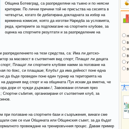
Община Ботевград, са разпределяни на тъмно и по неясни
критерии. По лични причини той не присъства на сесията в
четвъртък, когато бе дебатирана докладната за избор на
временна комисия, която да изготви Наредба за условията,
реда, критериите за подпомагане на спортните клубове, за
оценка на спортните резултати и за разпределение на
Н
В
Н
и разпределението на тези средства, са: Има ли детско-
В
ктор за масовост в съответния вид спорт; Плащат ли децата
У
 спорт; Плащат ли спортните клубове наеми за ползване на
В
учая по бокс, си плащаше; Клубът да има дейност поне една
но да бъде проведен поне един турнир на територията на
на дадения вид спорт и на общината /Тук искам да вметна, че
 хора дори от чужди държави./; Завоювани отличия през
.; Спортни събития, организирани от съответния клуб, за
ринов.
ем при ползване на спортните бази и съоръжения, винаги сме
щали сме се към Общината или Общинския съвет, за да бъдат
 нормалното провеждане на тренировъчния процес. Давам пример