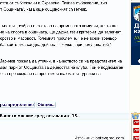
стта от съблекални в Скравена. Такива съблекални, тип
 от Общината“, каза още общинският съветник.
ъветник, избран в състава на временната комисия, която ще
не на спорта в общината, ще държа тези критерии да залегнат
торство и масовост. Големият проблем е, че не всеки треньор
уба, който има сходна дейност – колко пари получава той.“.
Маринов пожела да уточни, в качеството си на представител на
авал пари от Общината за дейността на клуба. Той е подпомаган
е за провеждане на престижни шахматни турнири на
разпределение
Община
Вашето мнение сред останалите 15.
Източник:
botevgrad.com