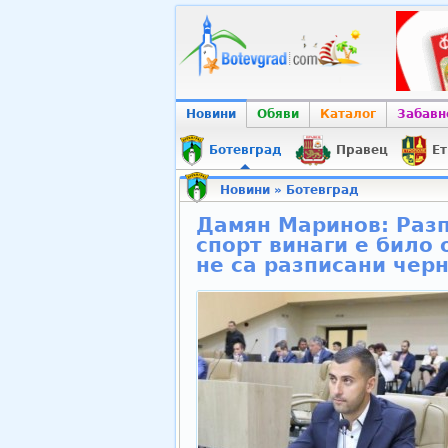
Новини
Обяви
Каталог
Забавн
Ботевград
Правец
Ет
Новини
»
Ботевград
Дамян Маринов: Разп
спорт винаги е било 
не са разписани черн