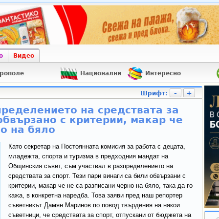
о
Видео
рополе
Национални
Интересно
-
+
Шрифт:
ределението на средствата за
обвързано с критерии, макар че
о на бяло
Като секретар на Постоянната комисия за работа с децата,
младежта, спорта и туризма в предходния мандат на
Общинския съвет, съм участвал в разпределението на
средствата за спорт. Тези пари винаги са били обвързани с
критерии, макар че не са разписани черно на бяло, така да го
кажа, в конкретна наредба. Това заяви пред наш репортер
съветникът Дамян Маринов по повод твърдения на някои
съветници, че средствата за спорт, отпускани от бюджета на