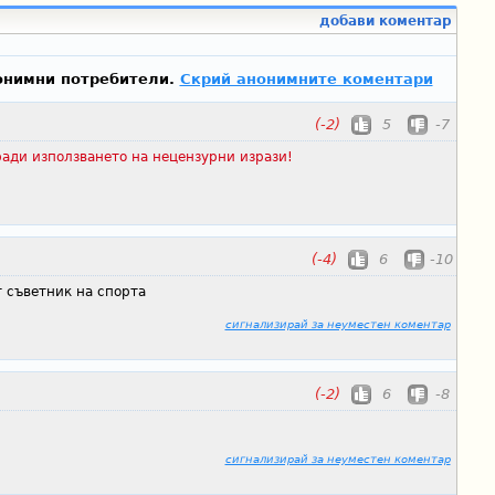
добави коментар
онимни потребители.
Скрий анонимните коментари
(-2)
5
-7
ади използването на нецензурни изрази!
(-4)
6
-10
т съветник на спорта
сигнализирай за неуместен коментар
(-2)
6
-8
сигнализирай за неуместен коментар