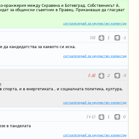
ко-оранжерия между Скравена и Ботевград. Собственикът й,
дидат за общински съветник в Правец. Приканваше да гласуват
сигнализирай за неуместен коментар
(0)
1
-1
е да кандидатства за каквото си иска.
сигнализирай за неуместен коментар
(-3)
2
-5
!
в спорта, и в енергетиката , и социалната политика, култура,
сигнализирай за неуместен коментар
(+1)
1
0
езе в панделата
сигнализирай за неуместен коментар