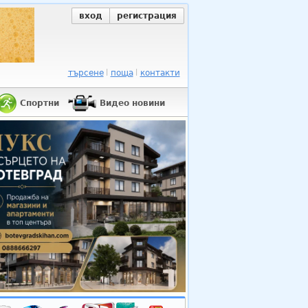
вход
регистрация
търсене
поща
контакти
Спортни
Видео новини