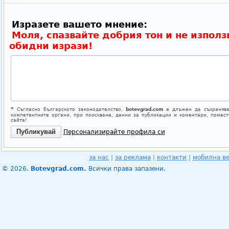
Изразете вашето мнение:
Моля, спазвайте добрия тон и не използ
обидни изрази!
*
Съгласно българското законодателство,
botevgrad.com
е длъжен да съхранява
компетентните органи, при поискване, данни за публикации и коментари, помес
сайта!
Персонализирайте профила си
за нас
|
за реклама
|
контакти
|
мобилна в
© 2026.
Botevgrad.com.
Всички права запазени.