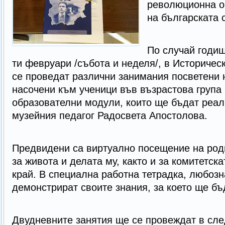
революционна о
на българската 
По случай годиш
ти февруари /събота и неделя/, в Историчес
се проведат различни занимания посветени н
насочени към ученици във възрастова група 
образователни модули, които ще бъдат реал
музейния педагог Радосвета Апостолова.
Предвидени са виртуално посещение на род
за живота и делата му, както и за комитетск
край. В специална работна тетрадка, любозн
демонстрират своите знания, за което ще б
Двудневните занятия ще се провеждат в след