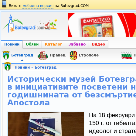
Вижте
мобилна версия
на Botevgrad.COM
Новини
Обяви
Каталог
Забавно
Видео
Ботевград
Правец
Етрополе
Н
Новини
»
Ботевград
Исторически музей Ботевгр
в инициативите посветени н
годишнината от безсмърти
Апостола
На 18 февруари 
150 г. от гибелт
идеолог и страт