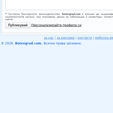
*
Съгласно българското законодателство,
botevgrad.com
е длъжен да съхранява
компетентните органи, при поискване, данни за публикации и коментари, помес
сайта!
Персонализирайте профила си
за нас
|
за реклама
|
контакти
|
мобилна в
© 2026.
Botevgrad.com.
Всички права запазени.