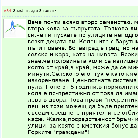
#34
Guest,
преди 3 години
Вече почти всяко второ семейство, 
втора кола за съпругата. Толкова л
си,че ги пускате по улиците неподго
возят децата ви. Келешите с барутн
пъти повече. Ботевград е град, но н
селско и кара, като на нивата. Всек
знае,че половината коли са излишни
която от край,в край, може да се ми
минути.Селското его, тук е като кме
изкореняване. Ценностната система 
нула. Поне от 5 години,в нормални
кола е по-престижно от това да има
лева в двора. Това прави "несретник
пеш из този можещ да бъде приятен
съседм срещнете приятел и се отбии
кафе. Жалка,посредственост бръмчи
улици, за която е кметския бонус д
Горките "граждани"!