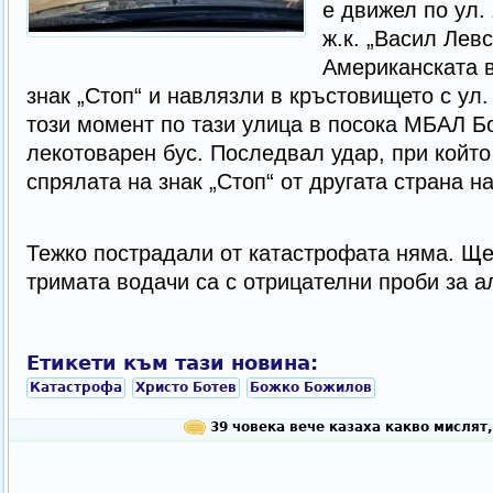
е движел по ул.
ж.к. „Васил Левс
Американската в
знак „Стоп“ и навлязли в кръстовището с ул.
този момент по тази улица в посока МБАЛ Бо
лекотоварен бус. Последвал удар, при койт
спрялата на знак „Стоп“ от другата страна 
Тежко пострадали от катастрофата няма. Ще
тримата водачи са с отрицателни проби за а
Етикети към тази новина:
Катастрофа
Христо Ботев
Божко Божилов
39 човека вече казаха какво мислят,