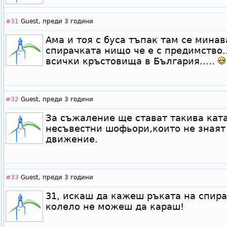
#31
Guest,
преди 3 години
Ама и тоя с буса тъпак там се минав
спирачката нищо че е с предимство.
всички кръстовища в България.....
#32
Guest,
преди 3 години
За съжаление ще стават такива кат
несъвестни шофьори,които не знаят
движение.
#33
Guest,
преди 3 години
31, искаш да кажеш ръката на спира
колело не можеш да караш!