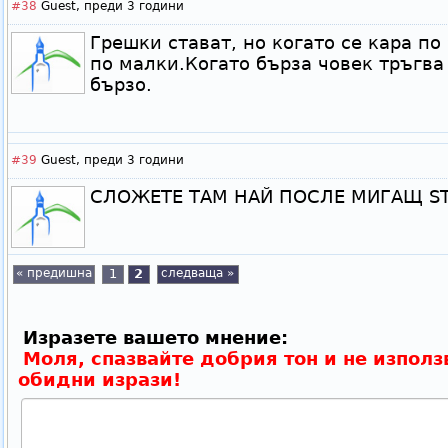
#38
Guest,
преди 3 години
Грешки стават, но когато се кара по
по малки.Когато бърза човек тръгва 
бързо.
#39
Guest,
преди 3 години
СЛОЖЕТЕ ТАМ НАЙ ПОСЛЕ МИГАЩ STOP
« предишна
1
2
следваща »
Изразете вашето мнение:
Моля, спазвайте добрия тон и не използ
обидни изрази!