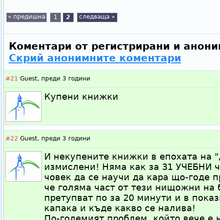
« предишна
1
2
следваща »
Коментари от регистрирани и анони
Скрий анонимните коментари
#21
Guest,
преди 3 години
Купени книжки
#22
Guest,
преди 3 години
И некупените книжки в епохата на "
измислени! Няма как за 31 УЧЕБНИ ч
човек да се научи да кара що-годе п
че голяма част от тези нищожни на 
претупват по за 20 минути и в пока
капака и къде какво се налива!
По-големият проблем, който вече е 