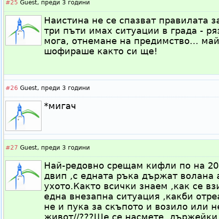
#25
Guest,
преди 3 години
Наистина не се спазват правилата з
три пъти имах ситуации в града - ря
мога, отнемане на предимство... ма
шофираше както си ще!
#26
Guest,
преди 3 години
*мигач
#27
Guest,
преди 3 години
Най-редовно срещам кифли по на 20-
двип ,с едната ръка държат волана 
ухото.Както всички знаем ,как се в
една внезапна ситуация ,какби отре
не и пука за скъпото и возило или 
живот//???Ще се насмете ,държейки 