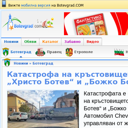
Вижте
мобилна версия
на Botevgrad.COM
Новини
Обяви
Каталог
Забавно
Видео
Ботевград
Правец
Етрополе
Н
Новини
»
Ботевград
Катастрофа на кръстовище
„Христо Ботев“ и „Божко 
Катастрофата е 
на кръстовището
Ботев“ и „Божко
Автомобил Chevr
управляван от ж