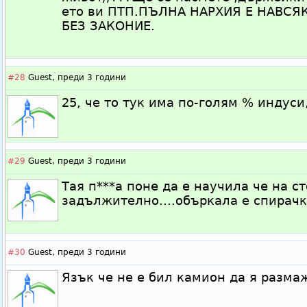
ето ви ПТП.ПЪЛНА НАРХИЯ Е НАВСЯ
БЕЗ ЗАКОНИЕ.
#28
Guest,
преди 3 години
25, че то тук има по-голям % индуси
#29
Guest,
преди 3 години
Тая п***а поне да е научила че на ст
задължително....объркала е спирачк
#30
Guest,
преди 3 години
Язък че не е бил камион да я разма