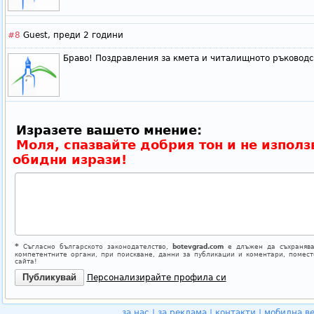
#8
Guest,
преди 2 години
Браво! Поздравления за кмета и читалищното ръководс
Изразете вашето мнение:
Моля, спазвайте добрия тон и не използ
обидни изрази!
*
Съгласно българското законодателство,
botevgrad.com
е длъжен да съхранява
компетентните органи, при поискване, данни за публикации и коментари, помес
сайта!
Персонализирайте профила си
за нас
|
за реклама
|
контакти
|
мобилна в