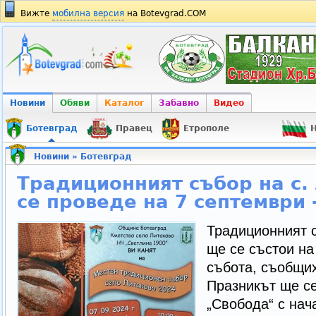
Вижте
мобилна версия
на Botevgrad.COM
Новини
Обяви
Каталог
Забавно
Видео
Ботевград
Правец
Етрополе
Н
Новини
»
Ботевград
Традиционният събор на с.
се проведе на 7 септември 
Традиционният с
ще се състои на 
събота, съобщих
Празникът ще с
„Свобода“ с нача