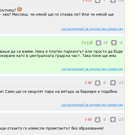
(-11)
7
-18
врътнеш?
 - кво? Мислиш, че някой ще ги спазва ли? Или че някой ще
сигнализирай за неуместен коментар
(+12)
16
-4
ваше да се вземе. Нека е платен паркингът или просто да бъде
ркиране като в централната градска част. Така поне ще има
сигнализирай за неуместен коментар
(-9)
6
-15
и! Само ще се хвърлят пари на вятъра за бариери и подобни
сигнализирай за неуместен коментар
(-9)
6
-15
още откакто го измисли проектантът без образование!