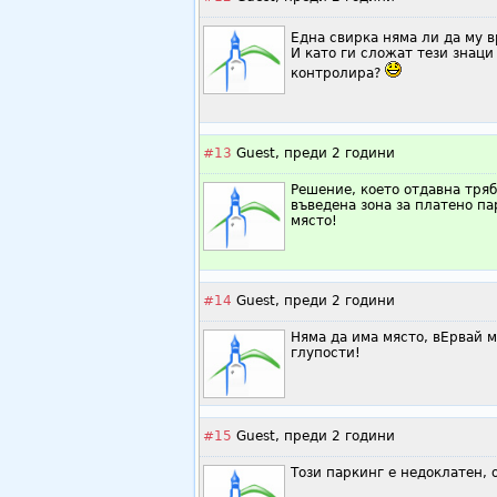
Една свирка няма ли да му 
И като ги сложат тези знаци
контролира?
#13
Guest,
преди 2 години
Решение, което отдавна тряб
въведена зона за платено па
място!
#14
Guest,
преди 2 години
Няма да има място, вЕрвай м
глупости!
#15
Guest,
преди 2 години
Този паркинг е недоклатен, 