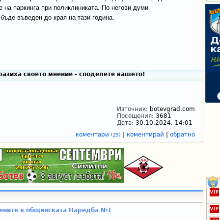
е на паркинга при поликлиниката. По негови думи
 бъде въведен до края на тази година.
разиха своето мнение - споделете вашето!
Източник:
botevgrad.com
Посещения:
3681
Дата:
30.10.2024, 14:01
коментари
|
коментирай
|
обратно
(29)
ените в общинската Наредба №1