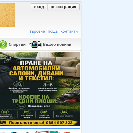
вход
регистрация
търсене
поща
контакти
Спортни
Видео новини