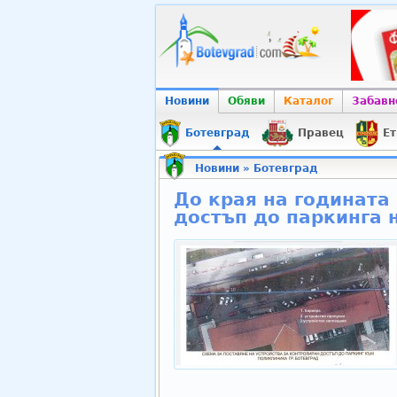
Новини
Обяви
Каталог
Забавн
Ботевград
Правец
Ет
Новини
»
Ботевград
До края на годината
достъп до паркинга 