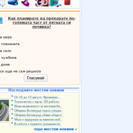
Как планирате да прекарате по-
голямата част от лятната си
почивка?
а море
 планината
а село
 чужбина
 дома
се още не съм решил/а
Гласувай
Последните местни новини
От 10 до 13 август: Временни ..
Технологии с кауза: 3D работи..
Нова възможност за местния би..
Община Ботевград търси специа..
Община Ботевград обяви общест..
Мъж е задържан за нанесен поб..
В събота е първото домакинств..
още местни новини »