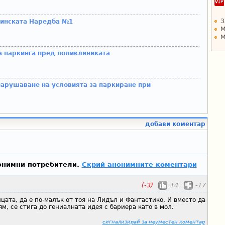
З
щинската Наредба №1
М
М
а паркинга пред поликлиниката
нарушаване на условията за паркиране при
добави коментар
онимни потребители.
Скрий анонимните коментари
(-3)
14
-17
цата, да е по-малък от тоя на Лидъл и Фантастико. И вместо да
м, се стига до гениалната идея с бариера като в мол.
сигнализирай за неуместен коментар