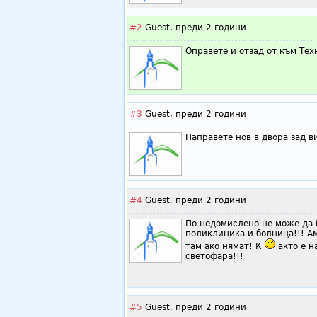
#2
Guest,
преди 2 години
Оправете и отзад от към Тех
#3
Guest,
преди 2 години
Направете нов в двора зад в
#4
Guest,
преди 2 години
По недомислено не може да б
поликлиника и болница!!! А
там ако нямат! К
акто е н
светофара!!!
#5
Guest,
преди 2 години