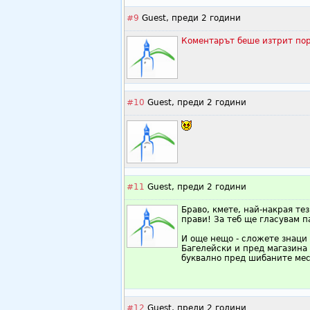
#9
Guest,
преди 2 години
Коментарът беше изтрит пор
#10
Guest,
преди 2 години
#11
Guest,
преди 2 години
Браво, кмете, най-накрая тез
прави! За теб ще гласувам п
И още нещо - сложете знаци
Багелейски и пред магазина 
буквално пред шибаните мес
#12
Guest,
преди 2 години