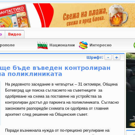
о
Видео
рополе
Национални
Интересно
-
+
Шрифт:
 ще бъде въведен контролиран
на поликлиниката
На редовното заседание в четвъртък – 31 октомври, Община
Ботевград ще поиска съгласието на съветниците за
одобряване на схема за поставяне на устройства за
контролиран достъп до паркинга на поликлиниката. Съгласно
законовите разпоредби схемата се одобрява от главния
архитект след решение на Общинския съвет.
Поради възникнала нужда от по-прецизно регулиране на