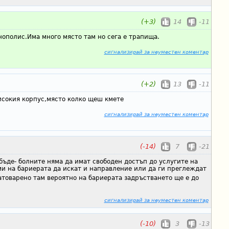
(+3)
14
-11
нополис.Има много място там но сега е трапища.
сигнализирай за неуместен коментар
(+2)
13
-11
исокия корпус,място колко щеш кмете
сигнализирай за неуместен коментар
(-14)
7
-21
ъде- болните няма да имат свободен достъп до услугите на
ми на бариерата да искат и направление или да ги преглеждат
атоварено там вероятно на бариерата задръстването ще е до
сигнализирай за неуместен коментар
(-10)
3
-13