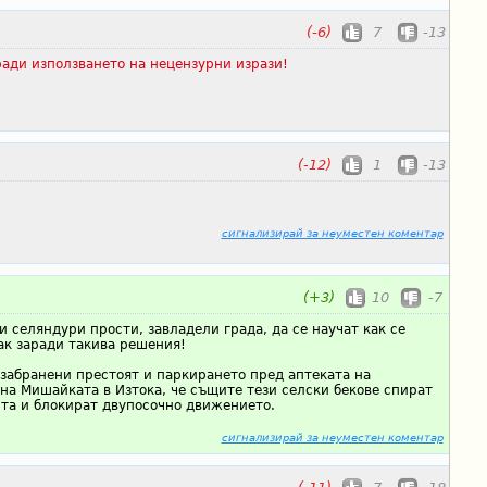
(-6)
7
-13
ади използването на нецензурни изрази!
(-12)
1
-13
сигнализирай за неуместен коментар
(+3)
10
-7
и селяндури прости, завладели града, да се научат как се
ак заради такива решения!
 забранени престоят и паркирането пред аптеката на
на Мишайката в Изтока, че същите тези селски бекове спират
та и блокират двупосочно движението.
сигнализирай за неуместен коментар