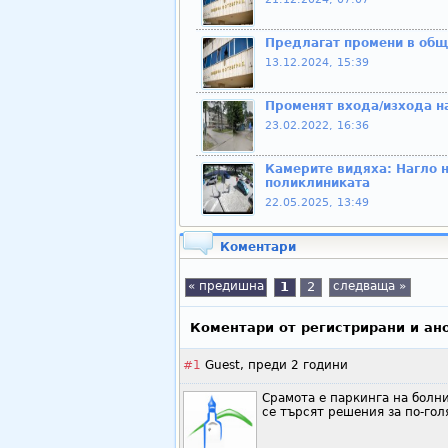
Предлагат промени в об
13.12.2024, 15:39
Променят входа/изхода н
23.02.2022, 16:36
Камерите видяха: Нагло 
поликлиниката
22.05.2025, 13:49
Коментари
« предишна
1
2
следваща »
Коментари от регистрирани и ан
#1
Guest,
преди 2 години
Срамота е паркинга на болни
се търсят решения за по-голя