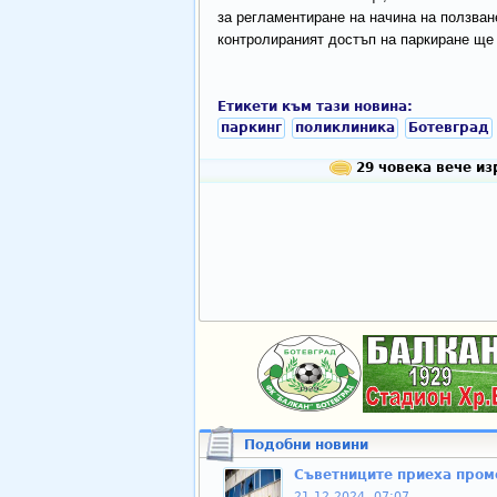
за регламентиране на начина на ползван
контролираният достъп на паркиране ще
Етикети към тази новина:
паркинг
поликлиника
Ботевград
29 човека вече из
Подобни новини
Съветниците приеха пром
21.12.2024, 07:07