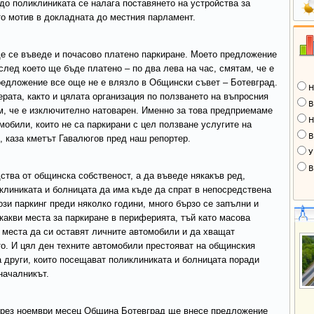
до поликлиниката се налага поставянето на устройства за
то мотив в докладната до местния парламент.
ще се въведе и почасово платено паркиране. Моето предложение
след което ще бъде платено – по два лева на час, смятам, че е
предложение все още не е влязло в Общински съвет – Ботевград.
Н
ерата, както и цялата организация по ползването на въпросния
В
ем, че е изключително натоварен. Именно за това предприемаме
Н
мобили, които не са паркирани с цел ползване услугите на
В
, каза кметът Гавалюгов пред наш репортер.
У
В
ства от общинска собственост, а да въведе някакъв ред,
клиниката и болницата да има къде да спрат в непосредствена
този паркинг преди няколко години, много бързо се запълни и
акви места за паркиране в периферията, тъй като масова
 места да си оставят личните автомобили и да хващат
о. И цял ден техните автомобили престояват на общинския
а други, които посещават поликлиниката и болницата поради
началникът.
през ноември месец Община Ботевград ще внесе предложение