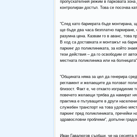
пропускателния режим в парковата зона 
контролиран достъп. Това се посочва ка
“След като бариерата бъде монтирана, 
ще бъде два часа безплатно паркиране, 
разумна цена. Казвам го в аванс, това 
В ход са доставката и монтажът на бари
паркинг до поликлиниката, за който зна
тези действия – да го освободим от авто
местната поликлиника или на болницата“
“Общината няма за цел да генерира сред
регламент и желаещите да ползват поли
близост. Факт е, че откакто изградихме 
повечето желаещи трябва да намират няк
практика е пътуващите в други населени
служебен транспорт на това удобно мяст
паркинг пред поликлиниката, пречейки н
здравословни проблеми“, допълни градо
Иван Гавалюгов съобщи, че на сесията 