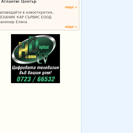
Атлантис Център
още »
аповядайте в новооткрития..
ЕХАНИК КАР СЪРВИС ЕООД
аникюр Елена
още »