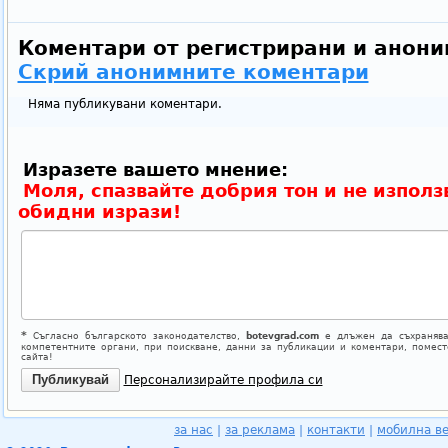
Коментари от регистрирани и анони
Скрий анонимните коментари
Няма публикувани коментари.
Изразете вашето мнение:
Моля, спазвайте добрия тон и не използ
обидни изрази!
*
Съгласно българското законодателство,
botevgrad.com
е длъжен да съхранява
компетентните органи, при поискване, данни за публикации и коментари, помес
сайта!
Персонализирайте профила си
за нас
|
за реклама
|
контакти
|
мобилна в