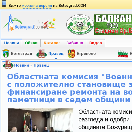
Вижте
мобилна версия
на Botevgrad.COM
Новини
Обяви
Каталог
Забавно
Видео
Ботевград
Правец
Етрополе
Н
Новини
»
Правец
Областната комисия "Воен
с положително становище 
финансиране ремонта на в
паметници в седем общини
Областната комиси
разгледа и одобри
общините Божурище