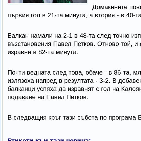
Домакините пове
първия гол в 21-та минута, а втория - в 40-та
Балкан намали на 2-1 в 48-та след точно из
възстановения Павел Петков. Отново той, и 
изравни в 82-та минута.
Почти ведната след това, обаче - в 86-та, м
излязоха напред в резултата - 3-2. В добав
балканци успяха да изравнят с гол на Калоя
подаване на Павел Петков.
В следващия кръг тази събота по програма 
Етикети към тази новина: