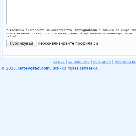
*
Съгласно българското законодателство,
botevgrad.com
е длъжен да съхранява
компетентните органи, при поискване, данни за публикации и коментари, помес
сайта!
Персонализирайте профила си
за нас
|
за реклама
|
контакти
|
мобилна в
© 2026.
Botevgrad.com.
Всички права запазени.