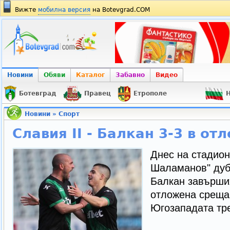
Вижте
мобилна версия
на Botevgrad.COM
Новини
Обяви
Каталог
Забавно
Видео
Ботевград
Правец
Етрополе
Н
Новини
»
Спорт
Славия II - Балкан 3-3 в о
Днес на стадио
Шаламанов" дуб
Балкан завърших
отложена среща 
Югозападата тре