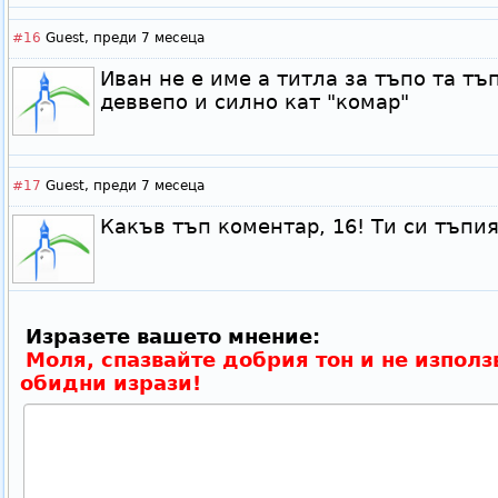
#16
Guest,
преди 7 месеца
Иван не е име а титла за тъпо та тъ
деввепо и силно кат "комар"
#17
Guest,
преди 7 месеца
Какъв тъп коментар, 16! Ти си тъпия
Изразете вашето мнение:
Моля, спазвайте добрия тон и не използ
обидни изрази!