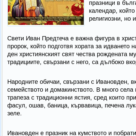
празници в бълг
календар, който
религиозни, но 
Свети Иван Предтеча е важна фигура в христ
пророк, който подготвя хората за идването н
ден християнският свят чества рождената му
традициите, свързани с него, са дълбоко вк
Народните обичаи, свързани с Ивановден, в
семейството и домакинството. В много села 
трапеза с традиционни ястия, сред които пр
фасул, ошав, баница, кървавица, печена лук
зеле.
Ивановден е празник на кумството и побрат