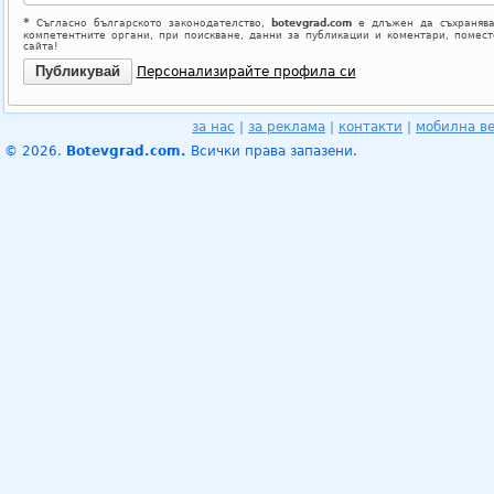
*
Съгласно българското законодателство,
botevgrad.com
е длъжен да съхранява
компетентните органи, при поискване, данни за публикации и коментари, помес
сайта!
Персонализирайте профила си
за нас
|
за реклама
|
контакти
|
мобилна в
© 2026.
Botevgrad.com.
Всички права запазени.