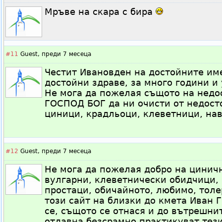
Мръве на скара с бира
#11
Guest,
преди 7 месеца
Честит Ивановден на достойните им
достойни здраве, за много години и 
Не мога да пожелая същото на недо
ГОСПОД БОГ да ни очисти от недост
циници, крадльоци, клеветници, навл
#12
Guest,
преди 7 месеца
Не мога да пожелая добро на циничн
вулгарни, клеветнически обидчици, 
простаци, обичайното, любимо, тол
този сайт на близки до кмета Иван 
се, същото се отнася и до вътрешни
отдавна безсрамно практикуват тез