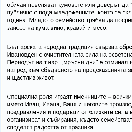
обичаи повеляват кумовете или деверът да "
публично с вода младоженците, които са ск
година. Младото семейство трябва да посре
занесе на кума вино, кравай и месо.
Българската народна традиция свързва обре
Ивановден с очистителната сила на осветен
Периодът на т.нар. „мръсни дни" е отминал 
напред към сбъдването на предсказанията з
и щастлив живот.
Специална роля играят именниците – всички
името Иван, Ивана, Ваня и неговите произво
поздравления и подаръци от близките си, а 
организират и събирания, където семействат
споделят радостта от празника.