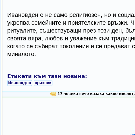
Ивановден е не само религиозен, но и социа
укрепва семейните и приятелските връзки. Ч
ритуалите, съществуващи през този ден, бъл
своята вяра, любов и уважение към традиции
когато се събират поколения и се предават 
миналото.
Етикети към тази новина:
Ивановден
празник
17 човека вече казаха какво мислят,