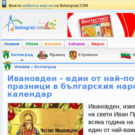
Вижте
мобилна версия
на Botevgrad.COM
Новини
Обяви
Каталог
Забавно
Видео
Ботевград
Правец
Етрополе
Н
Новини
»
Ботевград
Ивановден - един от най-п
празници в българския нар
календар
Ивановден, изве
на свети Иван П
всяка година на 
един от най-важ