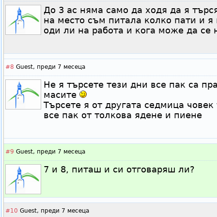
До 3 ас няма само да ходя да я търся
на место съм питала колко пати и я
оди ли на работа и кога може да се
#8
Guest,
преди 7 месеца
Не я търсете тези дни все пак са пр
масите
Търсете я от другата седмица човек 
все пак от толкова ядене и пиене
#9
Guest,
преди 7 месеца
7 и 8, питаш и си отговаряш ли?
#10
Guest,
преди 7 месеца