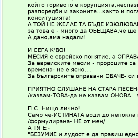
който горивото е корупцията,неспаз
разпоредби и законите...както и пог
конситуцията!
А ТОЙ НЕ ЖЕЛАЕ ТА БЪДЕ ИЗЮЛЮВАН
за това е - много да ОБЕЩАВА,че ще
А дано,ама надали!
И СЕГА К'ВО!
МЕСИЯ е еврейско понятие, а ОПРАВ
За еврейските месии - пророците са 
времена- не е ясно....
За българските оправачи ОБАЧЕ- си
ПРИЯТНО СЛУШАНЕ НА СТАРА ПЕСЕН-
/казвам-ТОВА-да не казвам ОНОВА...
П.С. Нищо лично!
Само че-ИСТИНАТА води до непокла
/формулирана- НЕ от мен/
А ТЯ Е:-
"БЕЗУМИЕ и лудост е да правиш едно