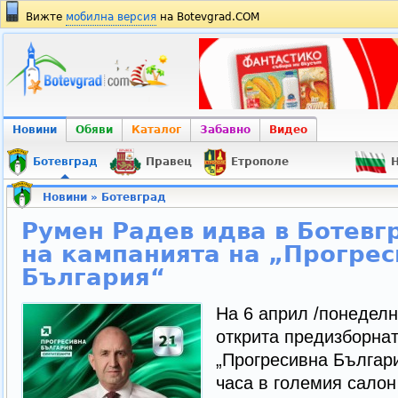
Вижте
мобилна версия
на Botevgrad.COM
Новини
Обяви
Каталог
Забавно
Видео
Ботевград
Правец
Етрополе
Н
Новини
»
Ботевград
Румен Радев идва в Ботевгр
на кампанията на „Прогрес
България“
На 6 април /понедел
открита предизборна
„Прогресивна Българи
часа в големия салон