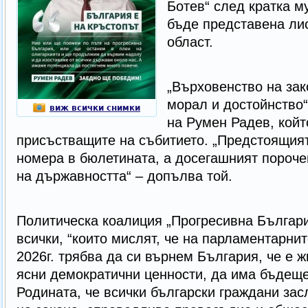
Ботев“ след кратка м
бъде представена ли
област.
„Върховенство на зак
морал и достойнство“
виж всички снимки
на Румен Радев, койт
присъстващите на събитието. „Предстоящият
номера в бюлетината, а досегашният пороче
на държавността“ – допълва той.
Политическа коалиция „Прогресивна Българи
всички, “които мислят, че на парламентарни
2026г. трябва да си върнем България, че е 
ясни демократични ценности, да има бъдеще
Родината, че всички български граждани за