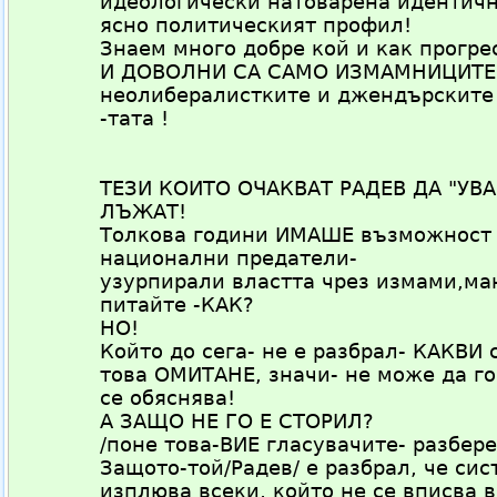
идеологически натоварена идентично
ясно политическият профил!
Знаем много добре кой и как прогре
И ДОВОЛНИ СА САМО ИЗМАМНИЦИТЕ
неолибералистките и джендърските 
-тата !
ТЕЗИ КОИТО ОЧАКВАТ РАДЕВ ДА "УВ
ЛЪЖАТ!
Толкова години ИМАШЕ възможност 
национални предатели-
узурпирали властта чрез измами,ма
питайте -КАК?
НО!
Който до сега- не е разбрал- КАКВИ
това ОМИТАНЕ, значи- не може да го 
се обяснява!
А ЗАЩО НЕ ГО Е СТОРИЛ?
/поне това-ВИЕ гласувачите- разбере
Защото-той/Радев/ е разбрал, че сис
изплюва всеки, който не се вписва 