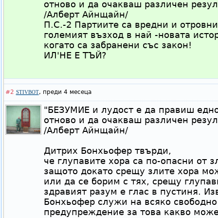
отново и да очакваш различен резул
/Алберт Айнщайн/
П.С.-2 Партиите са вредни и отровни
големият възход в най -новата исто
когато са забранени със закон!
ИЛ'НЕ Е ТЪЙ?
#2
,
преди 4 месеца
STIVBOT
"БЕЗУМИЕ и лудост е да правиш едно
отново и да очакваш различен резул
/Алберт Айнщайн/
Дитрих Бонхьофер твърди,
че глупавите хора са по-опасни от зл
защото докато срещу злите хора мо
или да се борим с тях, срещу глупа
здравият разум е глас в пустиня. Из
Бонхьофер служи на всяко свободно
предупреждение за това какво може 