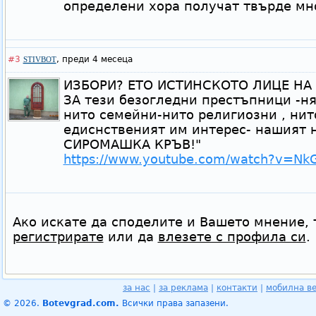
определени хора получат твърде мно
#3
,
преди 4 месеца
STIVBOT
ИЗБОРИ? ЕТО ИСТИНСКОТО ЛИЦЕ НА 
ЗА тези безогледни престъпници -н
нито семейни-нито религиозни , нито
едиснственият им интерес- нашият 
СИРОМАШКА КРЪВ!"
https://www.youtube.com/watch?v=Nk
Ако искате да споделите и Вашето мнение, 
регистрирате
или да
влезете с профила си
.
за нас
|
за реклама
|
контакти
|
мобилна в
© 2026.
Botevgrad.com.
Всички права запазени.