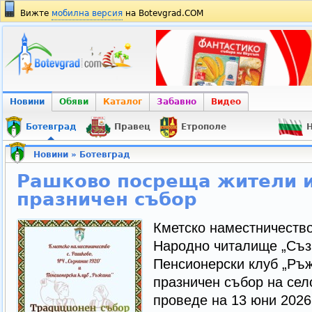
Вижте
мобилна версия
на Botevgrad.COM
Новини
Обяви
Каталог
Забавно
Видео
Ботевград
Правец
Етрополе
Н
Новини
»
Ботевград
Рашково посреща жители и 
празничен събор
Кметско наместничество
Народно читалище „Съз
Пенсионерски клуб „Ръж
празничен събор на сел
проведе на 13 юни 2026 