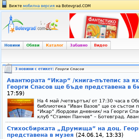
Вижте
мобилна версия
на Botevgrad.COM
Новини
Обяви
Каталог
Забавно
Видео
3 новини с етикет:
Георги Спасов
Авантюрата “Икар“ /книга-пътепис за ях
Георги Спасов ще бъде представена в б
17:59)
На 4 май /четвъртък/ от 17:30 часа в 
библиотека “Иван Вазов“ ще се състои 
“Икар“ /бордови дневник/ на Георги Спа
клуб “Стамен Панчев“ – Ботевград. Аван
Стихосбирката „Друмища” на доц. Геор
представена в музея
(24.06.14, 13:33)