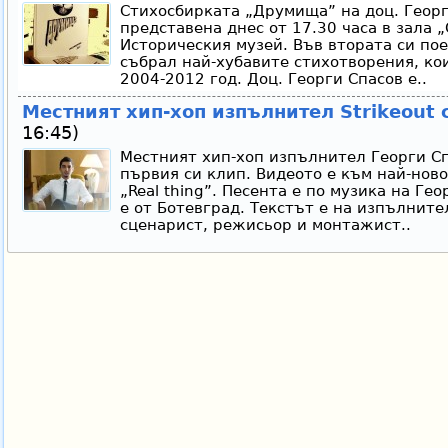
Стихосбирката „Друмища” на доц. Геор
представена днес от 17.30 часа в зала
Историческия музей. Във втората си по
събрал най-хубавите стихотворения, ко
2004-2012 год. Доц. Георги Спасов е..
Местният хип-хоп изпълнител Strikeout 
16:45)
Местният хип-хоп изпълнител Георги Спа
първия си клип. Видеото е към най-ново
„Real thing”. Песента е по музика на Ге
е от Ботевград. Текстът е на изпълните
сценарист, режисьор и монтажист..