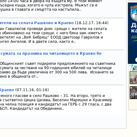
оло 14:00 часа в двора на къщата му. В този момент
ъседна къща, когато е чула изстрела. Мъжът се е
ушка в главата и смъртта на настъпила..
ители на селата Рашково и Краево
(18.12.17, 16:44)
ан Гавалюгов проведе днес срещи с жители на селата
 обикновено на тези срещи, с него бяха зам.-кметът
вителят на „ВиК Бебреш” ЕООД Цветозар Гаврилов и
гел Ангелов. И в двете села, както е..
умата за празника на читалището в Краево бе
 Общинският съвет подкрепи предложението на съветника
сумата за честване на 90-годишния юбилей на читалище
Краево да бъде увеличена от 300 на 500 лева. Искането за
ено в общината от..
Краево
(07.11.16, 01:16)
много гласове в село Рашково – 31. На второ, трето и
са съответно Цецка Цачева, Веселин Марешки и Красимир
а челна позиция е кандидатът на ГЕРБ с 29 гласа, с два
 БСП. Кандидатът на Обединени..