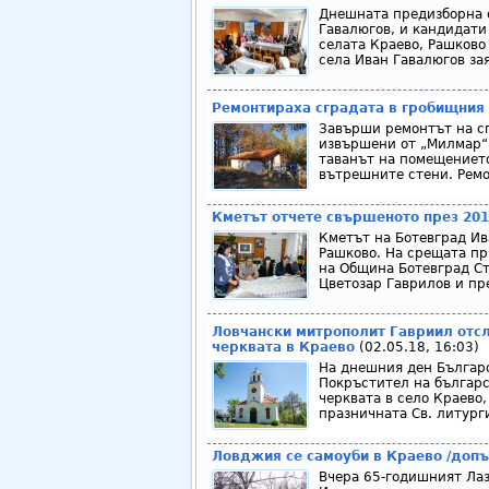
Днешната предизборна о
Гавалюгов, и кандидати
селата Краево, Рашково
села Иван Гавалюгов зая
Ремонтираха сградата в гробищния 
Завърши ремонтът на сг
извършени от „Милмар“ 
таванът на помещението
вътрешните стени. Ремон
Кметът отчете свършеното през 201
Кметът на Ботевград Ив
Рашково. На срещата пр
на Община Ботевград С
Цветозар Гаврилов и пре
Ловчански митрополит Гавриил отсл
черквата в Краево
(02.05.18, 16:03)
На днешния ден Българс
Покръстител на българс
черквата в село Краево,
празничната Св. литурги
Ловджия се самоуби в Краево /допъ
Вчера 65-годишният Лаз