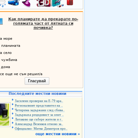
Как планирате да прекарате по-
голямата част от лятната си
почивка?
а море
 планината
а село
 чужбина
 дома
се още не съм решил/а
Гласувай
Последните местни новини
Засилени проверки на Е-79 кра..
Регионалният представител на ..
Четирима задържани след сбива..
Задържаха рецидивист за опит ..
Литаково ще събере жители и г..
Александър Везенков отново за..
Официално: Митко Димитров про..
още местни новини »