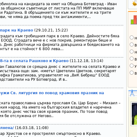
биколка на кандидата за кмет на Община Ботевград - Иван
 за общински съветници от листата на ПП МИР включваше
 и Радотина. В обръщението си към жителите и на трите
ви, че няма да поема пред тях ангажименти,..
парк на Краево
(29.10.21, 15:22)
радата към гробищния парк в село Краево. Дейностите бяха
Н
ЕООД. Сградата вече е с нов покрив, ремонтиран беше и
. Днес работници на фирмата довършиха и боядисването на
В
тът е на стойност 6 800 лева...
Н
В
8-та в селата Рашково и Краево
(11.12.18, 13:14)
У
ан Гавалюгов се срещна днес с жителите на селата Краево и
исъстваха още: зам. -кметът Цветелин Цветков, секретарят
В
тефка Граматикова, управителят на „ВиК Бебреш“ ЕООД
дставители на РУ Ботевград. И в..
ужи Св. литургия по повод храмовия празник на
ката православна църква прославя Св. Цар Борис – Михаил –
кия народ. На името на българския владетел е наречена
 която днес чества своя храмов празник. По този повод
я бе отслужена от Негово..
лнена/
(16.03.18, 11:08)
ар Христов се е прострелял смъртоносно в Краево.