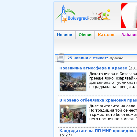
Новини
Обяви
Каталог
Забавн
25 новини с етикет:
Краево
Празнична атмосфера в Краево
(28.
Докато вчера в Ботевгр
грееше ярко, озарявайк
допълнена от усмихнати
се радваха на срещата, 
В Краево отбелязаха храмовия пра
Днес жителите на село 
По традиция той се чест
тържеството бе отложено
него постоянно живеят 
Кандидатите на ПП МИР проведоха 
15:27)