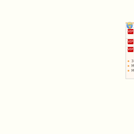
З
М
М