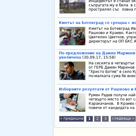
Инцидентът е станал ок
съпругата му е била в с
прострелял със ловна п
Кметът на Ботевград се срещна с ж
Кметът на Ботевград Ив
Рашково и Краево. Както
Цветелин Цветков, упра
директорът на ОП БКС Ан
По предложение на Дамян Маринов с
увеличена
(30.09.17, 15:58)
На сесията в четвъртък
от ГЕРБ Дамян Маринов 
“Христо Ботев“ в село 
по-малката сума бе внес
Изборните резултати от Рашково и 
Румен Радев получи най-
четвърто място по вот 
Каракачанов. В Краево н
повече от кандидата на
« предишна
1
2
3
следваща »