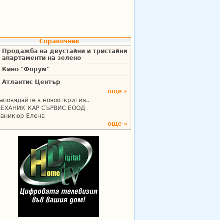
Справочник
Продажба на двустайни и тристайни
апартаменти на зелено
Кино "Форум"
Атлантис Център
още »
аповядайте в новооткрития..
ЕХАНИК КАР СЪРВИС ЕООД
аникюр Елена
още »