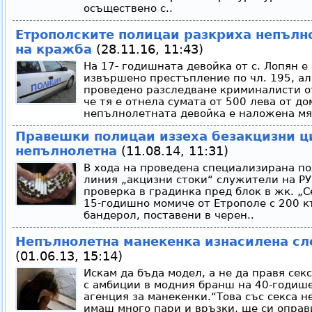
осъществено с..
Етрополските полицаи разкриха непълн
на кражба
(28.11.16, 11:43)
На 17- годишната девойка от с. Лопян е
извършено престъпление по чл. 195, ал.
проведено разследване криминалисти от
че тя е отнела сумата от 500 лева от до
непълнолетната девойка е наложена мяр
Правешки полицаи иззеха безакцизни ц
непълнолетна
(11.08.14, 11:31)
В хода на проведена специализирана п
линия „акцизни стоки“ служители на Р
проверка в градинка пред блок в жк. „С
15-годишно момиче от Етрополе с 200 к
бандерол, поставени в черен..
Непълнолетна манекенка изнасилена сле
(01.06.13, 15:14)
Искам да бъда модел, а не да правя сек
с амбиции в модния бранш на 40-годише
агенция за манекенки.“Това със секса н
имаш много пари и връзки, ще си оправ