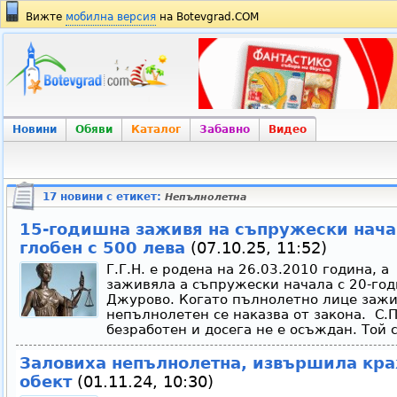
Вижте
мобилна версия
на Botevgrad.COM
Новини
Обяви
Каталог
Забавно
Видео
17 новини с етикет:
Непълнолетна
15-годишна заживя на съпружески нача
глобен с 500 лева
(07.10.25, 11:52)
Г.Г.Н. е родена на 26.03.2010 година, а
заживяла а съпружески начала с 20-год
Джурово. Когато пълнолетно лице зажив
непълнолетен се наказва от закона. С.П
безработен и досега не е осъждан. Той с
Заловиха непълнолетна, извършила кра
обект
(01.11.24, 10:30)