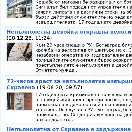
Кражба от магазин бе разкрита и от бо
Сигналът бил подаден от управителя на
заявил липсата на различни стоки на об
бързи действия служителите на реда вл
извършителката. 17-годишната девойка 
Непълнолетна девойка открадна велоси
(20.12.23, 11:24)
Към 20 часа снощи в РУ - Ботевград би
кражба на велосипед от центъра на с. 
незабавни оперативно-издирвателни дей
полицейските служители бързо разкрили
престъплението е непълнолетна девойк
Отнетата чужда..
72-часов арест за непълнолетна извърш
Скравена
(19.06.20, 09:57)
17-годишната криминално проявена и о
в полицейския арест броени часове, сле
промъкнала в дома на свой съселянин и
телефон. По случая в РУ - Ботевград бе
производство. След приключване на дей
разследването..
Непълнолетна от Скравена е задържана