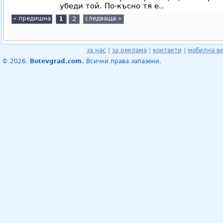
убеди той. По-късно тя е..
« предишна
1
2
следваща »
за нас
|
за реклама
|
контакти
|
мобилна в
© 2026.
Botevgrad.com.
Всички права запазени.