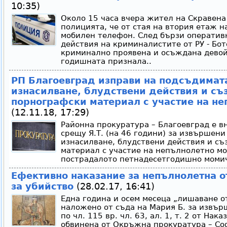
10:35)
Около 15 часа вчера жител на Скравена
полицията, че от стая на втория етаж н
мобилен телефон. След бързи оператив
действия на криминалистите от РУ - Бо
криминално проявена и осъждана девойк
годишната признала..
РП Благоевград изправи на подсъдимат
изнасилване, блудствени действия и съ
порнографски материал с участие на н
(12.11.18, 17:29)
Районна прокуратура – Благоевград е в
срещу Я.Т. (на 46 години) за извършени
изнасилване, блудствени действия и съ
материал с участие на непълнолетно м
пострадалото петнадесетгодишно момич
Ефективно наказание за непълнолетна о
за убийство
(28.02.17, 16:41)
Една година и осем месеца „лишаване от
наложено от съда на Мария Б. за извър
по чл. 115 вр. чл. 63, ал. 1, т. 2 от Нак
обвинена от Окръжна прокуратура – Со