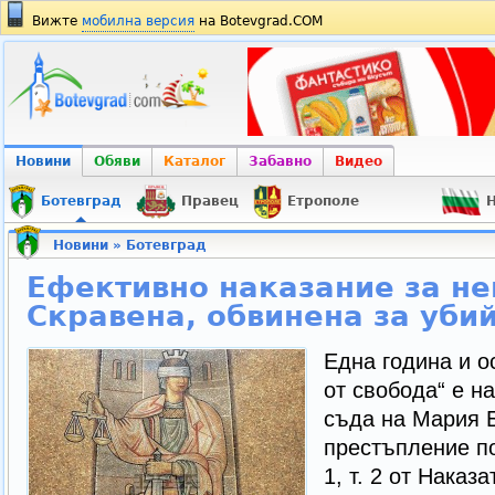
Вижте
мобилна версия
на Botevgrad.COM
Новини
Обяви
Каталог
Забавно
Видео
Ботевград
Правец
Етрополе
Н
Новини
»
Ботевград
Ефективно наказание за не
Скравена, обвинена за уби
Една година и 
от свобода“ е н
съда на Мария Б
престъпление по 
1, т. 2 от Наказ