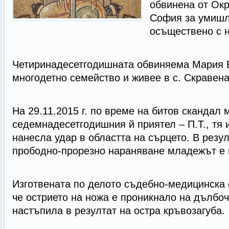
обвинена от Окр
София за умишл
осъществено с 
Четиринадесетгодишната обвиняема Мария Б
многодетно семейство и живее в с. Скравена
На 29.11.2015 г. по време на битов скандал 
седемнадесетгодишния й приятел – П.Т., тя 
нанесла удар в областта на сърцето. В резу
прободно-прорезно нараняване младежът е 
Изготвената по делото съдебно-медицинска 
че острието на ножа е проникнало на дълбоч
настъпила в резултат на остра кръвозагуба.