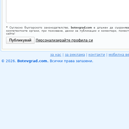
*
Съгласно българското законодателство,
botevgrad.com
е длъжен да съхранява
компетентните органи, при поискване, данни за публикации и коментари, помес
сайта!
Персонализирайте профила си
за нас
|
за реклама
|
контакти
|
мобилна в
© 2026.
Botevgrad.com.
Всички права запазени.