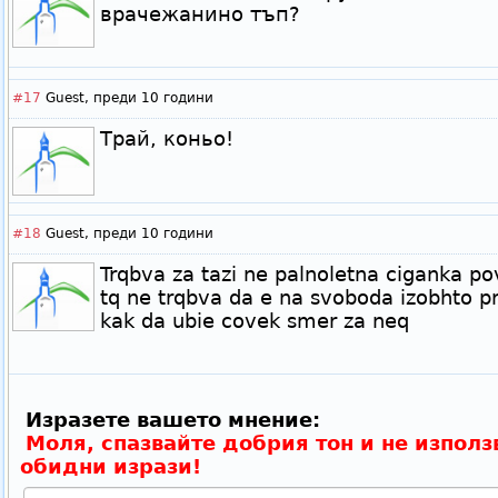
врачежанино тъп?
#17
Guest,
преди 10 години
Трай, коньо!
#18
Guest,
преди 10 години
Trqbva za tazi ne palnoletna ciganka po
tq ne trqbva da e na svoboda izobhto p
kak da ubie covek smer za neq
Изразете вашето мнение:
Моля, спазвайте добрия тон и не използ
обидни изрази!