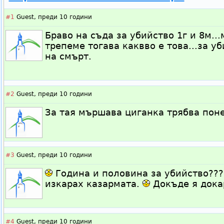
#1
Guest,
преди 10 години
Браво на съда за убийство 1г и 8м..
трепеме тогава каквво е това...за у
на смърт.
#2
Guest,
преди 10 години
За тая мършава циганка трябва поне
#3
Guest,
преди 10 години
Година и половина за убийство??
изкарах казармата.
Докъде я докар
#4
Guest,
преди 10 години