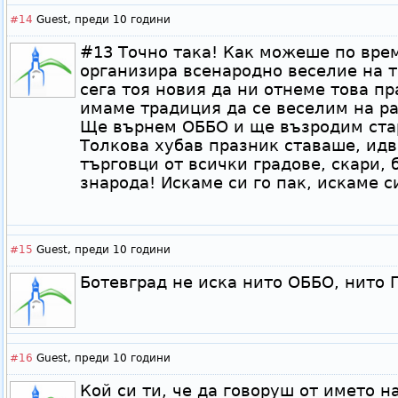
#14
Guest,
преди 10 години
#13 Точно така! Как можеше по врем
организира всенародно веселие на т
сега тоя новия да ни отнеме това п
имаме традиция да се веселим на р
Ще върнем ОББО и ще възродим ста
Толкова хубав празник ставаше, идв
търговци от всички градове, скари, 
знарода! Искаме си го пак, искаме с
#15
Guest,
преди 10 години
Ботевград не иска нито ОББО, нито Г
#16
Guest,
преди 10 години
Кой си ти, че да говоруш от името н