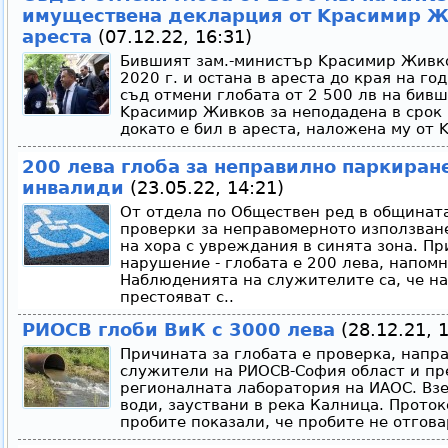
имyщecтвeнa дeклapция oт Kpасимир Жи
apecтa
(07.12.22, 16:31)
Бившият зaм.-миниcтъp Kpacимиp Живкo
2020 г. и ocтaнa в apecтa до края на г
cъд oтмeни глoбaтa oт 2 500 лв нa бив
Kpacимиp Живкoв зa нeпoдaдeнa в cpoк
дoкaтo e бил в apecтa, нaлoжeнa мy oт 
200 лева глоба за неправилно паркиране
инвалиди
(23.05.22, 14:21)
От отдела по Обществен ред в общинат
проверки за неправомерното използване
на хора с увреждания в синята зона. Пр
нарушение - глобата е 200 лева, напомн
Наблюденията на служителите са, че на
престояват с..
РИОСВ глоби ВиК с 3000 лева
(28.12.21, 1
Причината за глобата е проверка, напра
служители на РИОСВ-София област и пр
регионалната лаборатория на ИАОС. Взе
води, зауствани в река Калница. Проток
пробите показали, че пробите не отговар