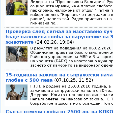
Лидерът на "Прогресивна България" Ру
социалните мрежи, че е платил глобата
паркиране, наложена от отдел "Пътна 
изборния ден. "Вярвам, че пред закона 
равни", написа той. Радев пристигна на
гимназия по..
Проверка след сигнал за изоставено куч
бъде наложена глоба за нарушение на З
животните
(24.02.26, 19:04)
В резултат на подадения на 06.02.2026 
Общинския приют за безстопанствени ж
Районно управление на МВР и Българска
на храните (БАБХ) за изоставено куче п
заснето от камерите за видеонаблюдени
15-годишна заживя на съпружески нача
глобен с 500 лева
(07.10.25, 11:52)
Г.Г.Н. е родена на 26.03.2010 година, а
заживяла а съпружески начала с 20-год
Джурово. Когато пълнолетно лице зажив
непълнолетен се наказва от закона. С.П
безработен и досега не е осъждан. Той с
Cъдът oтмeни глoбa oт 2500 лв. нa KПK