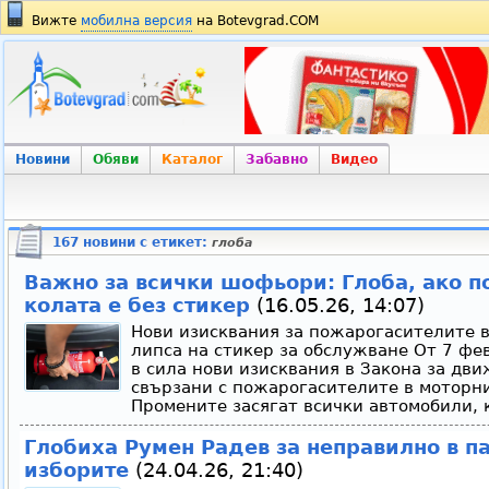
Вижте
мобилна версия
на Botevgrad.COM
Новини
Обяви
Каталог
Забавно
Видео
167 новини с етикет:
глоба
Важно за всички шофьори: Глоба, ако п
колата е без стикер
(16.05.26, 14:07)
Нови изисквания за пожарогасителите в
липса на стикер за обслужване От 7 фе
в сила нови изисквания в Закона за дв
свързани с пожарогасителите в моторни
Промените засягат всички автомобили, к
Глобиха Румен Радев за неправилно в п
изборите
(24.04.26, 21:40)