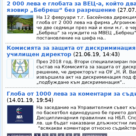
2 000 лева е глобата за ВЕЦ-а, който два
язовир „Бебреш“ без разрешение
(27.07.
На 12 февруари т.г. Басейнова дирекци
глоба от 2 000 лева на фирма „Агроинж
че две седмици през май и юни м.г. е ч
„Бебреш“ за нуждите на МВЕЦ „Бебреш“
постановление на шефа на..
Комисията за защита от дискриминация
училищен директор
(21.06.19, 14:43)
През 2018 год. Втори специализиран по
състав на Комисията за защита от диск
решение, че директорът на ОУ „Н. Й. Ва
извършила акт на дискриминация под ф
„подбуждане към дискриминация”..
Глоба от 1000 лева за коментари за съд
(14.01.19, 19:54)
На заседание на Управителния съвет к
по баскетбол единодушно бе прието до
Дисциплинарния правилник на НБЛ. Спор
лв. ще бъдат наказвани длъжностни лиц
“всякакви коментари относно съдийство
« предишна
1
2
3
4
5
6
следваща »