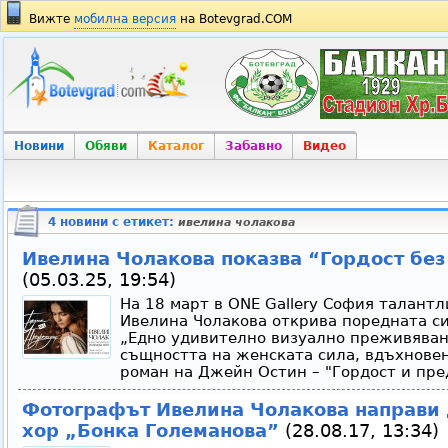
Вижте
мобилна версия
на Botevgrad.COM
Новини
Обяви
Каталог
Забавно
Видео
4 новини с етикет:
ивелина чолакова
Ивелина Чолакова показва “Гордост бе
(05.03.25, 19:54)
На 18 март в ONE Gallery София талант
Ивелина Чолакова открива поредната с
„Едно удивително визуално преживяван
същността на женската сила, вдъхнове
роман на Джейн Остин – "Гордост и пред
Фотографът Ивелина Чолакова направи 
хор „Бонка Големанова”
(28.08.17, 13:34)