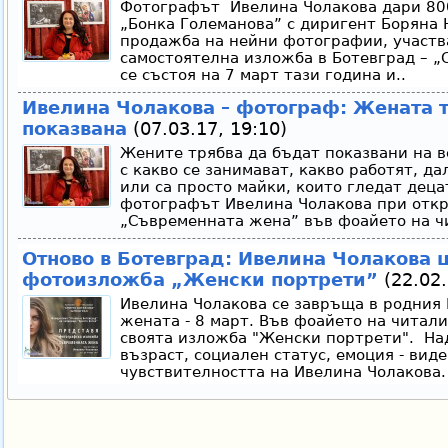
Фотографът Ивелина Чолакова дари 800
„Бонка Големанова” с диригент Боряна 
продажба на нейни фотографии, участв
самостоятелна изложба в Ботевград – „
се състоя на 7 март тази година и..
Ивелина Чолакова – фотограф: Жената 
показвана
(07.03.17, 19:10)
Жените трябва да бъдат показвани на в
с какво се занимават, какво работят, да
или са просто майки, които гледат децат
фотографът Ивелина Чолакова при откр
„Съвременната жена” във фоайето на ч
Отново в Ботевград: Ивелина Чолакова
фотоизложба „Женски портрети”
(22.02.
Ивелина Чолакова се завръща в родния 
жената - 8 март. Във фоайето на читал
своята изложба "Женски портрети". Над
възраст, социален статус, емоция - вид
чувствителността на Ивелина Чолакова.