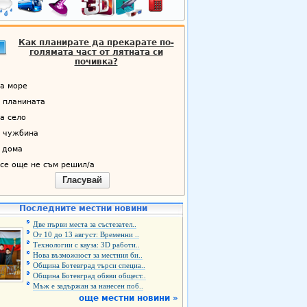
Как планирате да прекарате по-
голямата част от лятната си
почивка?
а море
 планината
а село
 чужбина
 дома
се още не съм решил/а
Гласувай
Последните местни новини
Две първи места за състезател..
От 10 до 13 август: Временни ..
Технологии с кауза: 3D работи..
Нова възможност за местния би..
Община Ботевград търси специа..
Община Ботевград обяви общест..
Мъж е задържан за нанесен поб..
още местни новини »