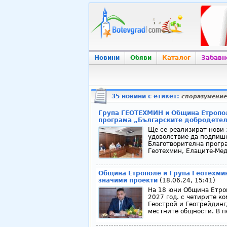
Новини
Обяви
Каталог
Забавн
35 новини с етикет:
споразумение
Група ГЕОТЕХМИН и Община Етропол
програма „Българските добродетели
Ще се реализират нови 
удоволствие да подпиш
Благотворителна програ
Геотехмин, Елаците-Мед
Община Етрополе и Група Геотехмин
значими проекти
(18.06.24, 15:41)
На 18 юни Община Етроп
2027 год. с четирите к
Геострой и Геотрейдинг
местните общности. В пе