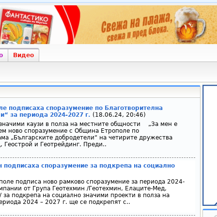
о
Видео
е подписаха споразумение по Благотворителна
“ за периода 2024-2027 г.
(18.06.24, 20:46)
значими каузи в полза на местните общности „За мен е
ем ново споразумение с Община Етрополе по
ма „Българските добродетели“ на четирите дружества
, Геострой и Геотрейдинг. Преди..
 подписаха споразумение за подкрепа на социално
оле подписа ново рамково споразумение за периода 2024-
омпании от Група Геотехмин /Геотехмин, Елаците-Мед,
/ за подкрепа на социално значими проекти в полза на
риода 2024 – 2027 г. ще се подкрепят с..