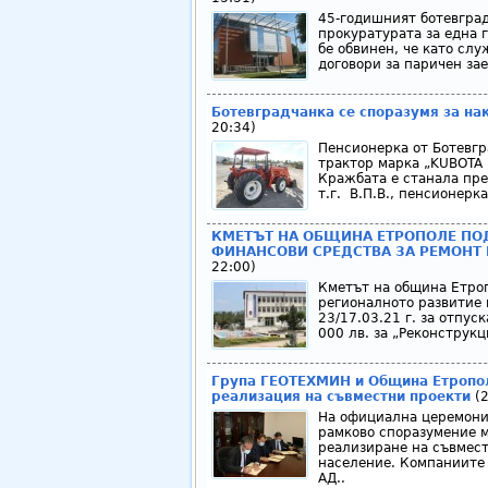
45-годишният ботевград
прокуратурата за една г
бе обвинен, че като сл
договори за паричен зае
Ботевградчанка се споразумя за на
20:34)
Пенсионерка от Ботевгр
трактор марка „KUBOTA 
Кражбата е станала през
т.г. В.П.В., пенсионерка
КМЕТЪТ НА ОБЩИНА ЕТРОПОЛЕ ПОД
ФИНАНСОВИ СРЕДСТВА ЗА РЕМОНТ
22:00)
Кметът на община Етроп
регионалното развитие 
23/17.03.21 г. за отпу
000 лв. за „Реконструкц
Група ГЕОТЕХМИН и Община Етропол
реализация на съвместни проекти
(2
На официална церемони
рамково споразумение 
реализиране на съвмест
население. Компаниите 
АД..