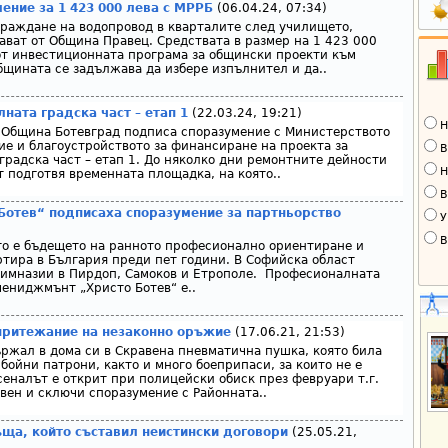
ение за 1 423 000 лева с МРРБ
(06.04.24, 07:34)
граждане на водопровод в кварталите след училището,
ават от Община Правец. Средствата в размер на 1 423 000
 от инвестиционната програма за общински проекти към
щината се задължава да избере изпълнител и да..
ната градска част – етап 1
(22.03.24, 19:21)
Н
 Община Ботевград подписа споразумение с Министерството
ие и благоустройството за финансиране на проекта за
В
градска част – етап 1. До няколко дни ремонтните дейности
Н
т подготвя временната площадка, на която..
В
Ботев“ подписаха споразумение за партньорство
У
В
то е бъдещето на ранното професионално ориентиране и
ртира в България преди пет години. В Софийска област
гимназии в Пирдоп, Самоков и Етрополе. Професионалната
мениджмънт „Христо Ботев“ е..
притежание на незаконно оръжие
(17.06.21, 21:53)
ържал в дома си в Скравена пневматична пушка, която била
бойни патрони, както и много боеприпаси, за които не е
еналът е открит при полицейски обиск през февруари т.г.
овен и сключи споразумение с Районната..
ща, който съставил неистински договори
(25.05.21,