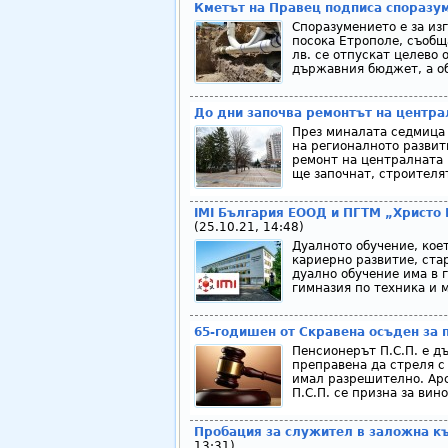
Кметът на Правец подписа споразум
Споразумението е за из
посока Етрополе, съобщ
лв. се отпускат целево
държавния бюджет, а об
До дни започва ремонтът на централ
През миналата седмица
на регионалното развит
ремонт на централната 
ще започнат, строителя
IMI България ЕООД и ПГТМ „Христо 
(25.10.21, 14:48)
Дуалното обучение, кое
кариерно развитие, ста
дуално обучение има в 
гимназия по техника и 
65-годишен от Скравена осъден за 
Пенсионерът П.С.П. е д
преправена да стреля с 
имал разрешително. Арс
П.С.П. се призна за вин
Пробация за служител в заложна къ
13:31)