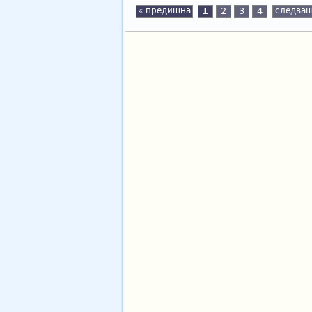
« предишна
1
2
3
4
следващ