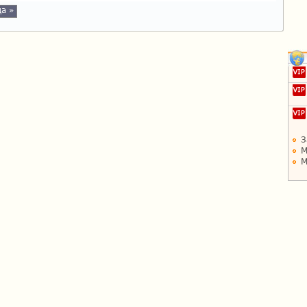
а »
З
М
М