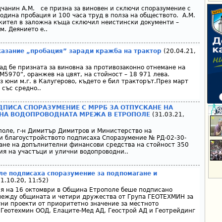
чанин А.М. се призна за виновен и сключи споразумение с
одина пробация и 100 часа труд в полза на обществото. А.М.
ужител в заложна къща сключил неистински документи –
м. Деянието е..
казание „пробация” заради кражба на трактор
(20.04.21,
ад бе призната за виновна за противозаконно отнемане на
M5970“, оранжев на цвят, на стойност – 18 971 лева.
 юни м.г. в Калугерово, където е бил тракторът.През март
 със средно..
ПИСА СПОРАЗУМЕНИЕ С МРРБ ЗА ОТПУСКАНЕ НА
 НА ВОДОПРОВОДНАТА МРЕЖА В ЕТРОПОЛЕ
(31.03.21,
оле, г-н Димитър Димитров и Министерство на
и благоустройството подписаха Споразумение № РД-02-30-
скане на допълнителни финансови средства на стойност 350
ия на участъци и улични водопроводни..
е подписаха споразумение за подпомагане и
1.10.20, 11:52)
я на 16 октомври в Община Етрополе беше подписано
между общината и четири дружества от Група ГЕОТЕХМИН за
ни проекти от приоритетно значение за местното
Геотехмин ООД, Елаците-Мед АД, Геострой АД и Геотрейдинг