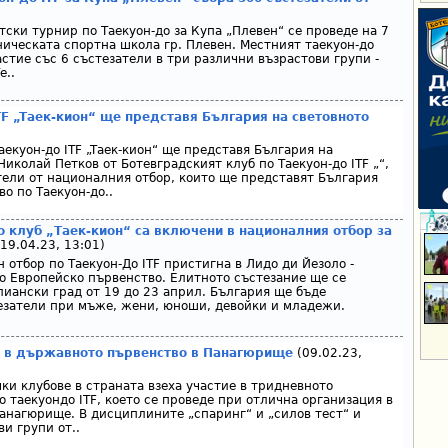
ски турнир по Таекуон-до за Купа „Плевен“ се проведе на 7
ническата спортна школа гр. Плевен. Местният таекуон-до
астие със 6 състезатели в три различни възрастови групи -
е..
TF „Tаек-кион“ ще представя България на световното
аекуон-до ITF „Tаек-кион“ ще представя България на
иколай Пeтков от Ботевградският клуб по Таекуон-до ITF „“,
атели от националния отбор, които ще представят България
о по Таекуон-до..
о клуб „Таек-кион“ са включени в националния отбор за
19.04.23, 13:01)
отбор по Таекуон-До ITF пристигна в Лидо ди Йезоло -
о Европейско първенство. Елитното състезание ще се
лиански град от 19 до 23 април. България ще бъде
езатели при мъже, жени, юноши, девойки и младежи.
а в държавното първенство в Панагюрище
(09.02.23,
ки клубове в страната взеха участие в тридневното
 таекуондо ITF, което се проведе при отлична организация в
Панагюрище. В дисциплините „спаринг“ и „силов тест“ и
и групи от..