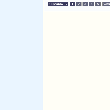
« предишна
1
2
3
4
5
сле