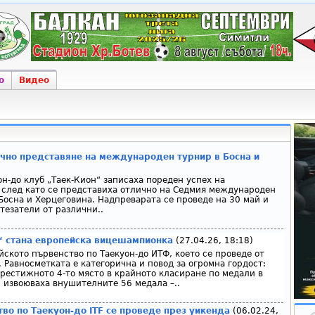
о
Видео
ично представяне на международен турнир в Босна и
н-до клуб „Таек-Кион“ записаха пореден успех на
 след като се представиха отлично на Седмия международен
 Босна и Херцеговина. Надпреварата се проведе на 30 май и
тезатели от различни..
“ стана eвропейска вицешампионка
(27.04.26, 18:18)
ското първенство по Таекуон-до ИТФ, което се проведе от
 Равносметката е категорична и повод за огромна гордост:
рестижното 4-то място в крайното класиране по медали в
 извоюваха внушителните 56 медала –..
во по Таекуон-до ITF се проведе през уикенда
(06.02.24,