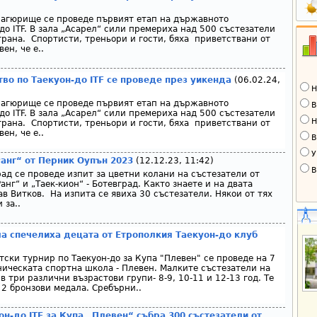
нагюрище се проведе първият етап на държавното
до ITF. В зала „Асарел“ сили премериха над 500 състезатели
страна. Спортисти, треньори и гости, бяха приветствани от
ен, че е..
во по Таекуон-до ITF се проведе през уикенда
(06.02.24,
Н
нагюрище се проведе първият етап на държавното
В
до ITF. В зала „Асарел“ сили премериха над 500 състезатели
Н
страна. Спортисти, треньори и гости, бяха приветствани от
ен, че е..
В
У
Ранг“ от Перник Оупън 2023
(12.12.23, 11:42)
В
ад се проведе изпит за цветни колани на състезатели от
анг“ и „Таек-кион“ - Ботевград. Както знаете и на двата
в Витков. На изпита се явиха 30 състезатели. Някои от тях
 за..
а спечелиха децата от Етрополкия Таекуон-до клуб
ски турнир по Таекуон-до за Купа "Плевен" се проведе на 7
еническата спортна школа - Плевен. Малките състезатели на
 в три различни възрастови групи- 8-9, 10-11 и 12-13 год. Те
 2 бронзови медала. Сребърни..
н-до ITF за Купа „Плевен“ събра 300 състезатели от