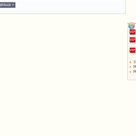
дваща »
З
М
М