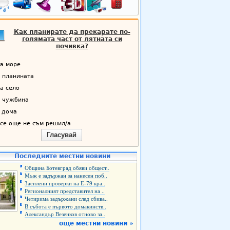
Как планирате да прекарате по-
голямата част от лятната си
почивка?
а море
 планината
а село
 чужбина
 дома
се още не съм решил/а
Гласувай
Последните местни новини
Община Ботевград обяви общест..
Мъж е задържан за нанесен поб..
Засилени проверки на Е-79 кра..
Регионалният представител на ..
Четирима задържани след сбива..
В събота е първото домакинств..
Александър Везенков отново за..
още местни новини »