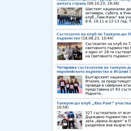
цялата страна
(09.10.23, 19:38)
Шестият национален дет
октомври, събота, в Уче
клуб „Таек-Кион“ взе уч
8-9, 10-11 и 12-13 год. Т
Състезател на клуб по Таекуон-до I
първенство
(18.08.23, 10:44)
Състезател на клуб по Т
световното първенство Н
е един от 28-те състез
на Световното първенств
Четирима състезатели на таекуон-д
европейското първенство в Италия
(
Българският национален 
Италия, за предстоящот
проведе в северния ита
представена от 93 съст
Родните..
Таекуон-до клуб „Хва Ранг“ участв
10:58)
327 състезатели от всич
Държавно първенство по
зала „Арена Асарел“ в 
разделени във възрастов