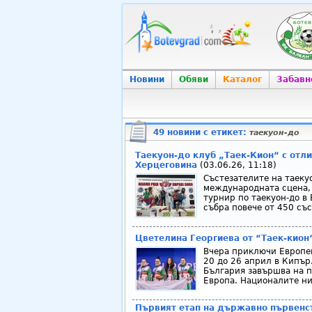
Новини
Обяви
Каталог
Забавн
49 новини с етикет:
таекуон-до
Таекуон-до клуб „Таек-Кион“ с отл
Херцеговина
(03.06.26, 11:18)
Състезателите на таекуо
международната сцена,
турнир по таекуон-до в
събра повече от 450 със
Цветелина Георгиева от “Таек-кион
Вчера приключи Европей
20 до 26 април в Кипър.
България завършва на п
Европа. Националите ни
Първият етап на държавно първенст