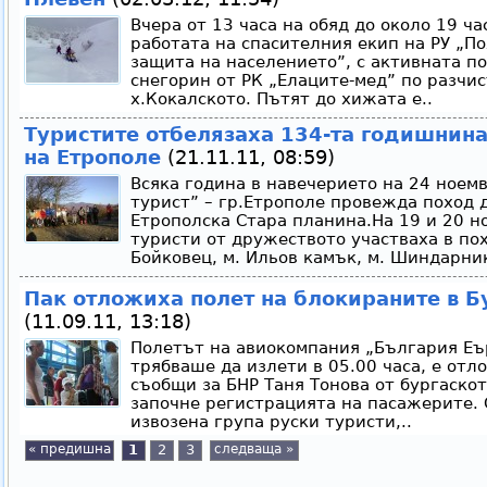
Вчера от 13 часа на обяд до около 19 ч
работата на спасителния екип на РУ „П
защита на населението”, с активната п
снегорин от РК „Елаците-мед” по разчис
х.Кокалското. Пътят до хижата е..
Туристите отбелязаха 134-та годишнин
на Етрополе
(21.11.11, 08:59)
Всяка година в навечерието на 24 ное
турист” – гр.Етрополе провежда поход 
Етрополска Стара планина.На 19 и 20 н
туристи от дружеството участваха в пох
Бойковец, м. Ильов камък, м. Шиндарника
Пак отложиха полет на блокираните в Б
(11.09.11, 13:18)
Полетът на авиокомпания „България Еър
трябваше да излети в 05.00 часа, е отло
съобщи за БНР Таня Тонова от бургаско
започне регистрацията на пасажерите. 
извозена група руски туристи,..
« предишна
1
2
3
следваща »