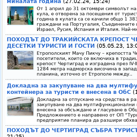
миналата година
(27.02.24, 15:24)
От 1 април до 31 октомври символът на
кула, е отворена за посещения от турис
година в кулата са се качили общо 1 38
граждани на Португалия, Съединените 
Израел, Русия, Испания и Италия. Най-мн
ПОХОДЪТ ДО ТРАКИЙСКАТА КРЕПОСТ Ч
ДЕСЕТКИ ТУРИСТИ И ГОСТИ
(05.05.23, 13:
Етрополският Мачу Пикчу – крепостта Ч
посетители, които се включиха в тради
крепост Чертиград е изградена през IV-II
1284 метра надморска височина в запад
планина, източно от Етрополе между..
Докладна за закупуване на два мултиф
контейнера за туристи е внесена в ОбС
(1
Докладна за отпускане на средства в ра
закупуване на два мултифункционални 
внесена за обсъждане и гласуване в Об
Предложението е направено от ОП “Ту
предприятие планира да разшири обхват
ПОХОДЪТ ДО ЧЕРТИГРАД СЪБРА ТУРИС
21:25)