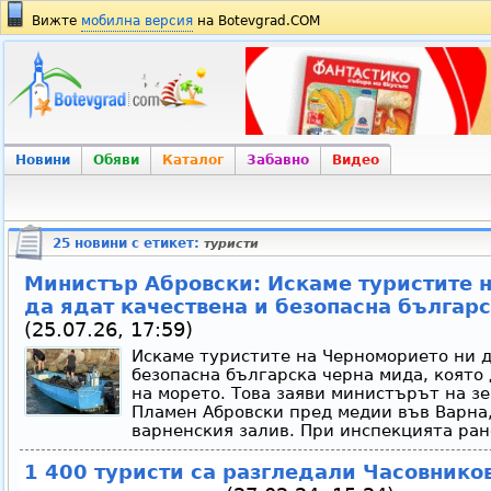
Вижте
мобилна версия
на Botevgrad.COM
Новини
Обяви
Каталог
Забавно
Видео
25 новини с етикет:
туристи
Министър Абровски: Искаме туристите 
да ядат качествена и безопасна българ
(25.07.26, 17:59)
Искаме туристите на Черноморието ни д
безопасна българска черна мида, която
на морето. Това заяви министърът на з
Пламен Абровски пред медии във Варна,
варненския залив. При инспекцията рано
1 400 туристи са разгледали Часовников