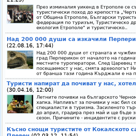
През изминалия уикенд в Етрополе се с
туристически поход до крепостта „Черт
от Община Етрополе, Български турист
федерация по туризъм, Туристическо др
екология Етрополе“ и туристическо..
Над 200 000 души са изкачили Перпери
(22.08.16, 17:44)
Над 200 000 души от страната и чужбин
град Перперикон от началото на годинат
местните туроператори. След Царевец т
посещаемост у нас, смята археологът Н
от бранша тази година Кърджали е на п
Туристи напират да почиват у нас, хоте
(30.04.16, 12:00)
Летните почивки на българското Черном
хапка. Напливът за почивки у нас бил с
специалисти в туризма. Засиленото тър
до април, градира през май и ще бъде 
сезон. Причините - инцидентите с руски
Късно снощи туристите от Кокалското с
Плевен
(02.03.12, 11:54)