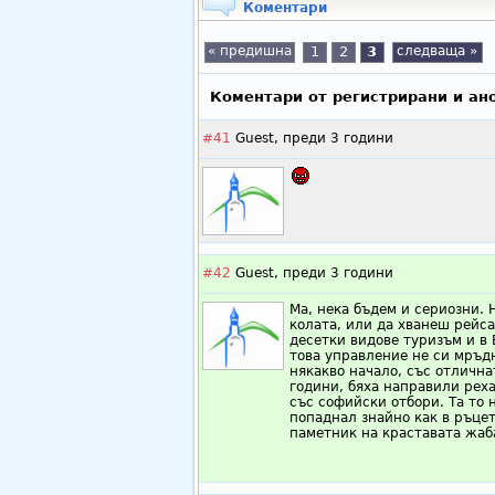
Коментари
« предишна
1
2
3
следваща »
Коментари от регистрирани и ан
#41
Guest,
преди 3 години
#42
Guest,
преди 3 години
Ма, нека бъдем и сериозни. 
колата, или да хванеш рейса
десетки видове туризъм и в 
това управление не си мръдн
някакво начало, със отлична
години, бяха направили рех
със софийски отбори. Та то 
попаднал знайно как в ръцет
паметник на краставата жаба