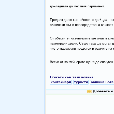
докладната до местния парламент.
Предвижда се контейнерите да бъдат пост
общински път в непосредствена близост
От обектите посетителите ще имат възмо
пакетирани храни. Също така ще могат 
чието маркирани предстои в рамките на 
Всеки от контейнерите ще бъде снабден
Етикети към тази новина:
контейнери
туристи
община Боте
Добавете и 