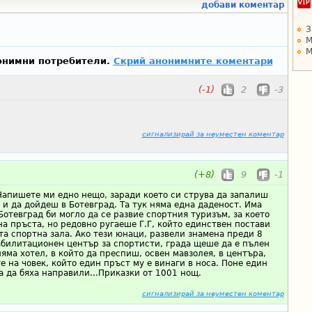
добави коментар
З
М
М
онимни потребители.
Скрий анонимните коментари
(-1)
2
-3
сигнализирай за неуместен коментар
(+8)
9
-1
Напишете ми едно нещо, заради което си струва да запалиш
 и да дойдеш в Ботевград. Та тук няма една даденост. Има
Ботевград би могло да се развие спортния туризъм, за което
а пръста, но редовно ругаеше Г.Г, който единствен постави
та спортна зала. Ако тези юнаци, развели знамена преди 8
абилитационен център за спортисти, града щеше да е пълен
няма хотел, в който да преспиш, освен мавзолея, в центъра,
е на човек, който един пръст му е винаги в носа. Поне един
 да бяха направили...Приказки от 1001 нощ.
сигнализирай за неуместен коментар