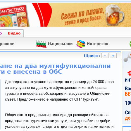
о
Видео
рополе
Национални
Интересно
-
+
Шрифт:
ване на два мултифункционални
и е внесена в ОбС
Докладна за отпускане на средства в размер до 24 000 лева
за закупуване на два мултифункционални контейнера за
туристи е внесена за обсъждане и гласуване в Общинския
съвет. Предложението е направено от ОП “Туризъм“.
Общинското предприятие планира да разшири обхвата на
предлаганите туристически услуги, осигурявайки по-добри
условия за туризъм, спорт и отдих на открито на жителите и