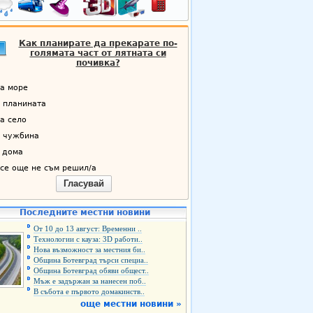
Как планирате да прекарате по-
голямата част от лятната си
почивка?
а море
 планината
а село
 чужбина
 дома
се още не съм решил/а
Гласувай
Последните местни новини
От 10 до 13 август: Временни ..
Технологии с кауза: 3D работи..
Нова възможност за местния би..
Община Ботевград търси специа..
Община Ботевград обяви общест..
Мъж е задържан за нанесен поб..
В събота е първото домакинств..
още местни новини »