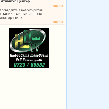
Атлантис Център
още »
аповядайте в новооткрития..
ЕХАНИК КАР СЪРВИС ЕООД
аникюр Елена
още »