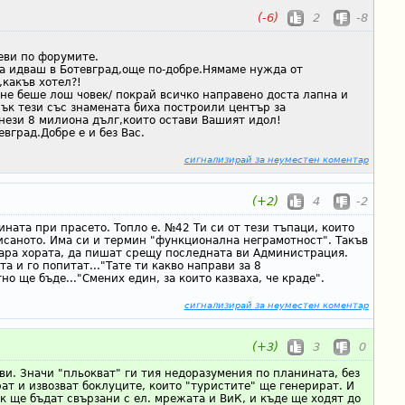
(-6)
2
-8
реви по форумите.
да идваш в Ботевград,още по-добре.Нямаме нужда от
какъв хотел?!
 ,не беше лош човек/ покрай всичко направено доста лапна и
пък тези със знамената биха построили център за
нези 8 милиона дълг,които остави Вашият идол!
вград.Добре е и без Вас.
сигнализирай за неуместен коментар
(+2)
4
-2
ината при прасето. Топло е. №42 Ти си от тези тъпаци, които
исаното. Има си и термин "функционална неграмотност". Такъв
кара хората, да пишат срещу последната ви Администрация.
а и го попитат..."Тате ти какво направи за 8
но ще бъде..."Смених един, за които казваха, че краде".
сигнализирай за неуместен коментар
(+3)
3
0
и. Значи "пльокват" ги тия недоразумения по планината, без
ат и извозват боклуците, които "туристите" ще генерират. И
к ще бъдат свързани с ел. мрежата и ВиК, и къде ще ходят до