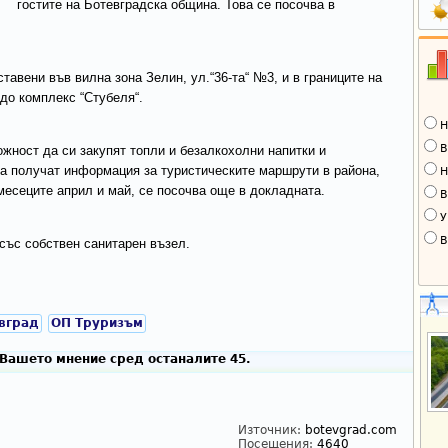
гостите на Ботевградска община. Това се посочва в
авени във вилна зона Зелин, ул.“36-та“ №3, и в границите на
 до комплекс “Стубеля“.
Н
В
жност да си закупят топли и безалкохолни напитки и
да получат информация за туристическите маршрути в района,
Н
месеците април и май, се посочва още в докладната.
В
У
В
 със собствен санитарен възел.
вград
ОП Труризъм
Вашето мнение сред останалите 45.
Източник:
botevgrad.com
Посещения:
4640