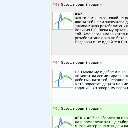
#43
Guest,
преди 3 години
#42
ако ти е мъчно за някой,не 
Ако за теб не си заслужава 
такива.Каква рехабилитация,
Великия Г.Г. /лека му пръст
той. Ама сега,нямало хотел,
рехабилитация,ако не бяха о
Поздрави и не идвайте в Боте
#44
Guest,
преди 3 години
На тъпака му е добре и в коч
не могат да асимилират нап
добитък, като теб, неволно 
Като порастат децата на кмет
години"...Отговора му вероят
#45
Guest,
преди 3 години
#10 и #17 са абсолютно прав
да е помислено как ще събир
много интересно откъде и ка