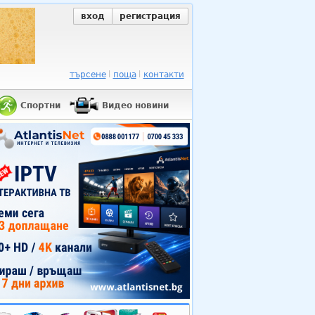
вход
регистрация
търсене
поща
контакти
Спортни
Видео новини