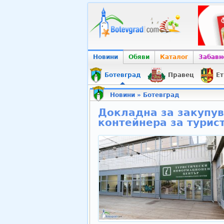
Новини
Обяви
Каталог
Забавн
Ботевград
Правец
Ет
Новини
»
Ботевград
Докладна за закупу
контейнера за турист