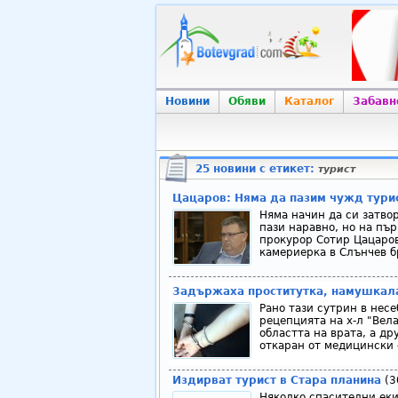
Новини
Обяви
Каталог
Забавн
25 новини с етикет:
турист
Цацаров: Няма да пазим чужд тури
Няма начин да си затво
пази наравно, но на пъ
прокурор Сотир Цацаров
камериерка в Слънчев б
Задържаха проститутка, намушкала
Рано тази сутрин в нес
рецепцията на х-л "Вел
областта на врата, а др
откаран от медицински 
Издирват турист в Стара планина
(3
Няколко спасителни еки