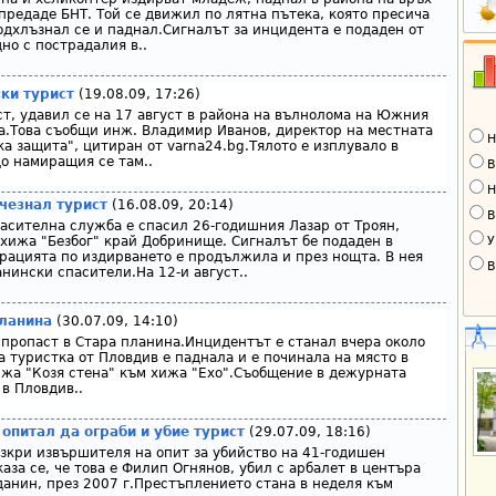
предаде БНТ. Той се движил по лятна пътека, която пресича
подхлъзнал се и паднал.Сигналът за инцидента е подаден от
дно с пострадалия в..
ки турист
(19.08.09, 17:26)
ст, удавил се на 17 август в района на вълнолома на Южния
а.Това съобщи инж. Владимир Иванов, директор на местната
Н
а защита", цитиран от varna24.bg.Тялото е изплувало в
о намиращия се там..
В
Н
чезнал турист
(16.08.09, 20:14)
В
асителна служба е спасил 26-годишния Лазар от Троян,
У
й хижа "Безбог" край Добринище. Сигналът бе подаден в
ерацията по издирването е продължила и през нощта. В нея
В
нински спасители.На 12-и август..
планина
(30.07.09, 14:10)
 пропаст в Стара планина.Инцидентът е станал вчера около
а туристка от Пловдив е паднала и е починала на място в
ижа "Козя стена" към хижа "Ехо".Съобщение в дежурната
в Пловдив..
опитал да ограби и убие турист
(29.07.09, 18:16)
зкри извършителя на опит за убийство на 41-годишен
аза се, че това е Филип Огнянов, убил с арбалет в центъра
анин, през 2007 г.Престъплението стана в неделя към