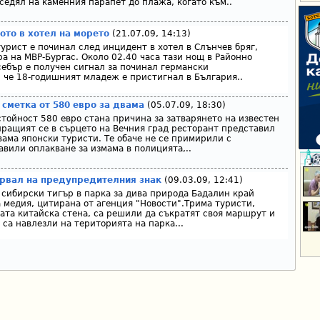
седял на каменния парапет до плажа, когато към..
ото в хотел на морето
(21.07.09, 14:13)
урист е починал след инцидент в хотел в Слънчев бряг,
а на МВР-Бургас. Около 02.40 часа тази нощ в Районно
себър е получен сигнал за починал германски
, че 18-годишният младеж е пристигнал в България..
сметка от 580 евро за двама
(05.07.09, 18:30)
стойност 580 евро стана причина за затварянето на известен
ращият се в сърцето на Вечния град ресторант представил
вама японски туристи. Те обаче не се примирили с
авили оплакване за измама в полицията,..
вярвал на предупредителния знак
(09.03.09, 12:41)
 сибирски тигър в парка за дива природа Бадалин край
 медия, цитирана от агенция "Новости".Трима туристи,
та китайска стена, са решили да съкратят своя маршрут и
 са навлезли на територията на парка...