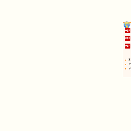
З
М
М