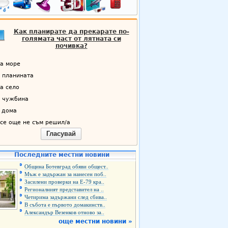
Как планирате да прекарате по-
голямата част от лятната си
почивка?
а море
 планината
а село
 чужбина
 дома
се още не съм решил/а
Гласувай
Последните местни новини
Община Ботевград обяви общест..
Мъж е задържан за нанесен поб..
Засилени проверки на Е-79 кра..
Регионалният представител на ..
Четирима задържани след сбива..
В събота е първото домакинств..
Александър Везенков отново за..
още местни новини »