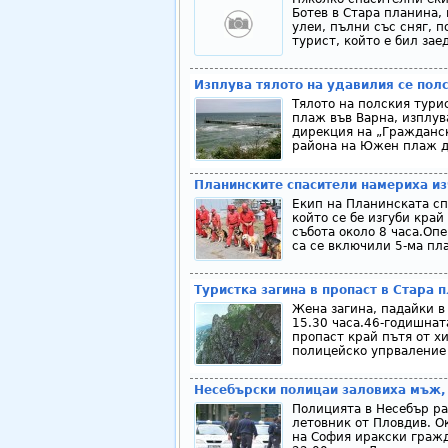
Ботев в Стара планина, 
улеи, пълни със сняг, 
турист, който е бил зае
Изплува тялото на удавилия се полс
Тялото на полския тури
плаж във Варна, изплув
дирекция на „Гражданск
района на Южен плаж д
Планинските спасители намериха из
Екип на Планинската сп
който се бе изгуби кра
събота около 8 часа.Оп
са се включили 5-ма пла
Туристка загина в пропаст в Стара 
Жена загина, падайки в
15.30 часа.46-годишнат
пропаст край пътя от х
полицейско упрваление 
Несебърски полицаи заловиха мъж, 
Полицията в Несебър ра
летовник от Пловдив. Ок
на София иракски гражд