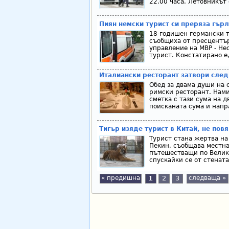
22.00 часа. Летовникът 
Пиян немски турист си преряза гърл
18-годишен германски т
съобщиха от пресцентър
управление на МВР - Не
турист. Констатирано е
Италиански ресторант затвори след 
Обед за двама души на 
римски ресторант. Нами
сметка с тази сума на д
поисканата сума и напр
Тигър изяде турист в Китай, не по
Турист стана жертва на
Пекин, съобщава местна
пътешестващи по Велика
спускайки се от стената
« предишна
1
2
3
следваща »