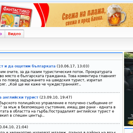
о
Видео
ст и да ощетим българката
(10.06.17, 13:03)
рим очите, за да пазим туристическия поток. Прократурата
рво място е българската гражданка. Това коментира главният
 по повод задържането на шведския турист, изритал
ряг. „Кой ще ми каже че чуждестранният..
 английски турист
(23.09.10, 19:47)
ебърското полицейско управление е получено съобщение от
а" за мъж в безпомощно състояние, имащ две рани - едната в
угата в областта на гърба.Пострадалият английски турист е
екип в спешен център..
0.04.10, 21:04)
па и хеликоптер издирват младеж, паднал в района на връх