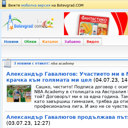
Вижте
мобилна версия
на Botevgrad.COM
Новини
Обяви
Каталог
Забавно
Видео
3 новини с етикет:
nba academy
Александър Гавалюгов: Участието ми в
крачка към голямата ми цел
(04.07.23, 14
Сашко, честито! Подписа договор с оси
NBA Academy в столицата на Австралия 
той? Договорът ми е за една година. Там
като завършиш гимназия, трябва да оти
професионална лига. И ако не се чувств
Александър Гавалюгов продължава път
(03.07.23, 12:27)