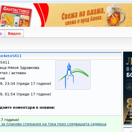
о
Видео
an4eto5411
o5411
ица Някоя Здравкова
тел / активен
ини
9, 23:34 (преди 17 години)
9, 01:54 (преди 17 години)
дните коментари в новини:
17 години)
за планови спирания на тока през следващата седмица