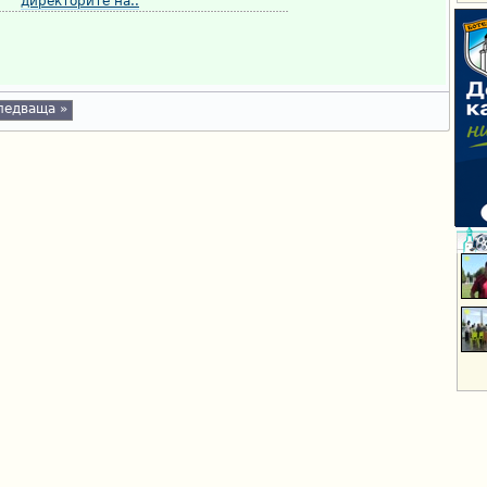
директорите на..
ледваща »