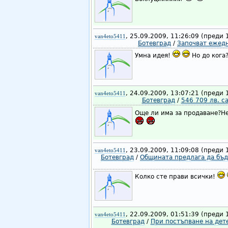
, 25.09.2009, 11:26:09 (преди 
van4eto5411
Ботевград
/
Започват ежедн
Умна идея!
Но до кога
, 24.09.2009, 13:07:21 (преди 
van4eto5411
Ботевград
/
546 709 лв. с
Още ли има за продаване?Не
, 23.09.2009, 11:09:08 (преди 
van4eto5411
Ботевград
/
Общината предлага да бъде
Колко сте прави всички!
, 22.09.2009, 01:51:39 (преди 
van4eto5411
Ботевград
/
При постъпване на дете