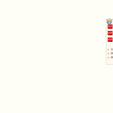
З
М
М