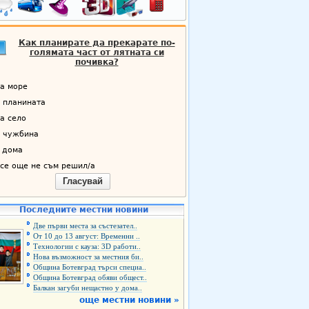
Как планирате да прекарате по-
голямата част от лятната си
почивка?
а море
 планината
а село
 чужбина
 дома
се още не съм решил/а
Гласувай
Последните местни новини
Две първи места за състезател..
От 10 до 13 август: Временни ..
Технологии с кауза: 3D работи..
Нова възможност за местния би..
Община Ботевград търси специа..
Община Ботевград обяви общест..
Балкан загуби нещастно у дома..
още местни новини »