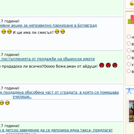
17 години)
евни акции за неправилно паркиране в Ботевград
?
И ще има ли смисъл?
Н
В
Н
17 години)
В
а постъпленията от продажби на общински имоти
У
 продадоха ли всичко?Ооооо боже,аман от айдуци!
В
17 години)
 продадена обособена част от сградата, в която се помещава
училище..
17 години)
 в детско заведение да се депозира една такса, предлагат