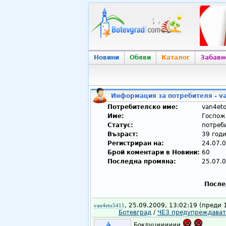
Новини
Обяви
Каталог
Забавн
Информация за потребителя - v
Потребителско име:
van4et
Име:
Госпож
Статус:
потреби
Възраст:
39 год
Регистриран на:
24.07.0
Брой коментари в Новини:
60
Последна промяна:
25.07.0
После
, 25.09.2009, 13:02:19 (преди 
van4eto5411
Ботевград
/
ЧЕЗ предупреждават 
Боклуцииииии