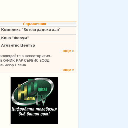
Справочник
Комплекс "Ботевградски хан"
Кино "Форум"
Атлантис Център
още »
аповядайте в новооткрития..
ЕХАНИК КАР СЪРВИС ЕООД
аникюр Елена
още »