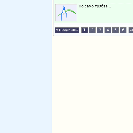
Но само трябва...
« предишна
1
2
3
4
5
6
с