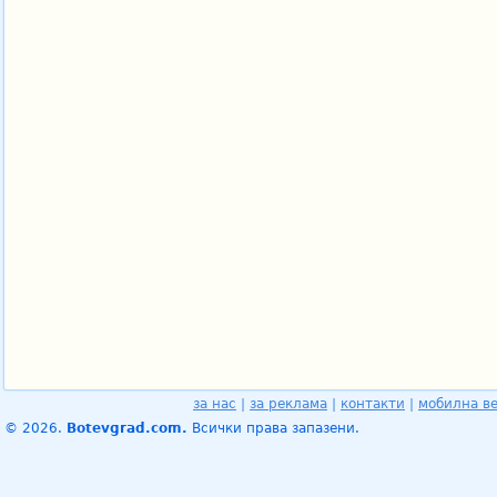
за нас
|
за реклама
|
контакти
|
мобилна в
© 2026.
Botevgrad.com.
Всички права запазени.