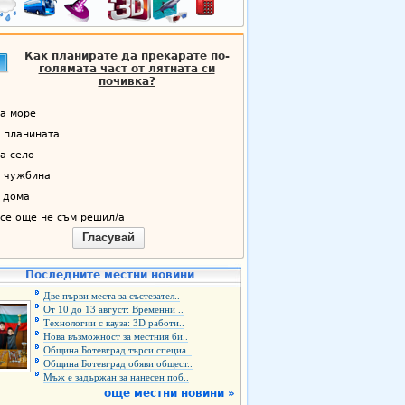
Как планирате да прекарате по-
голямата част от лятната си
почивка?
а море
 планината
а село
 чужбина
 дома
се още не съм решил/а
Гласувай
Последните местни новини
Две първи места за състезател..
От 10 до 13 август: Временни ..
Технологии с кауза: 3D работи..
Нова възможност за местния би..
Община Ботевград търси специа..
Община Ботевград обяви общест..
Мъж е задържан за нанесен поб..
още местни новини »