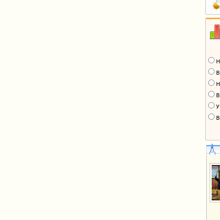
Н
В
Н
В
У
В