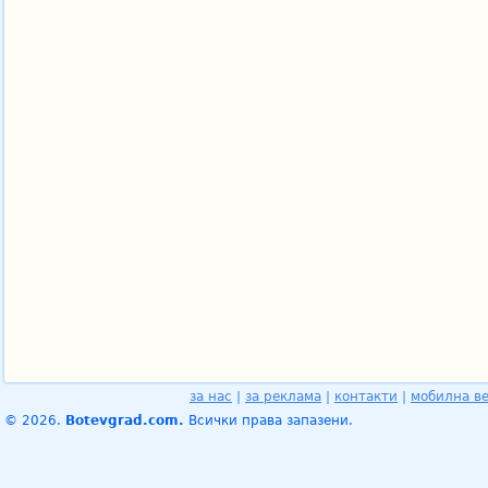
за нас
|
за реклама
|
контакти
|
мобилна в
© 2026.
Botevgrad.com.
Всички права запазени.