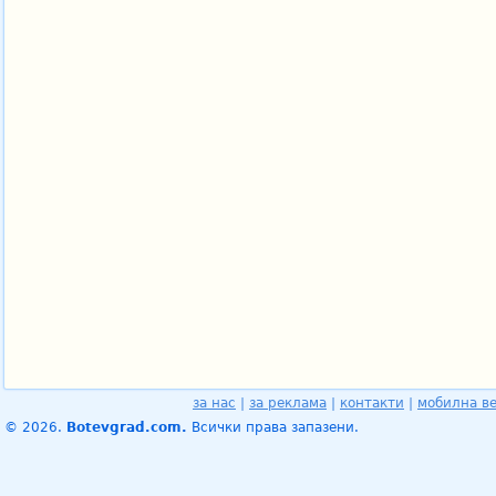
за нас
|
за реклама
|
контакти
|
мобилна в
© 2026.
Botevgrad.com.
Всички права запазени.