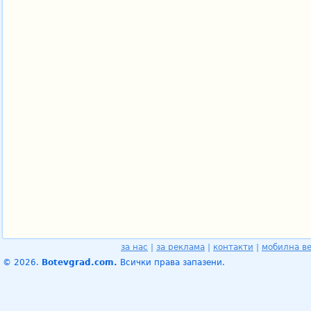
за нас
|
за реклама
|
контакти
|
мобилна в
© 2026.
Botevgrad.com.
Всички права запазени.