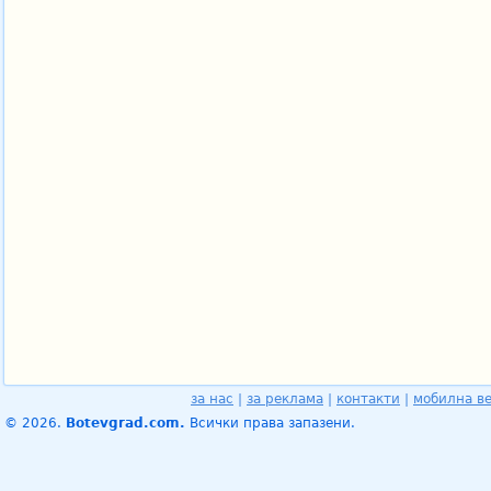
за нас
|
за реклама
|
контакти
|
мобилна в
© 2026.
Botevgrad.com.
Всички права запазени.