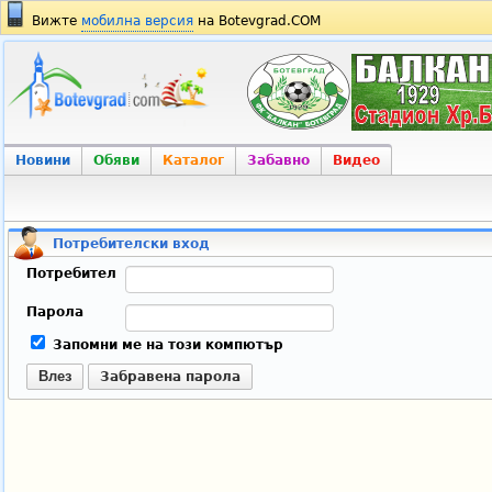
Вижте
мобилна версия
на Botevgrad.COM
Новини
Обяви
Каталог
Забавно
Видео
Потребителски вход
Потребител
Парола
Запомни ме на този компютър
Влез
Забравена парола